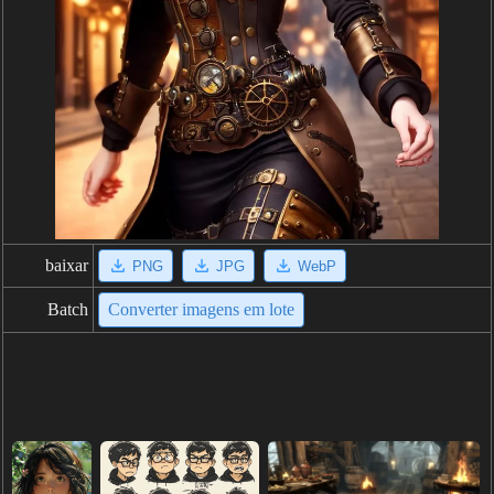
baixar
PNG
JPG
WebP
Batch
Converter imagens em lote