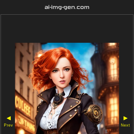
ai-img-gen.com
◀
▶
Prev
Next