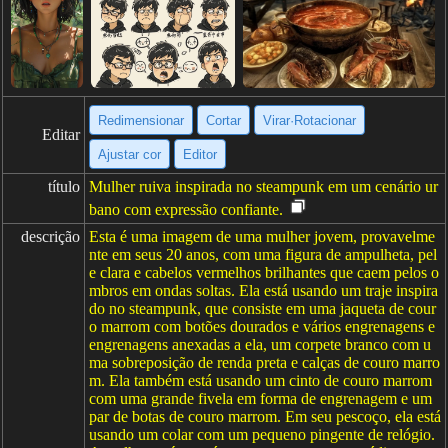
Redimensionar
Cortar
Virar·Rotacionar
Editar
Ajustar cor
Editor
título
Mulher ruiva inspirada no steampunk em um cenário ur
bano com expressão confiante.
descrição
Esta é uma imagem de uma mulher jovem, provavelme
nte em seus 20 anos, com uma figura de ampulheta, pel
e clara e cabelos vermelhos brilhantes que caem pelos o
mbros em ondas soltas. Ela está usando um traje inspira
do no steampunk, que consiste em uma jaqueta de cour
o marrom com botões dourados e vários engrenagens e
engrenagens anexadas a ela, um corpete branco com u
ma sobreposição de renda preta e calças de couro marro
m. Ela também está usando um cinto de couro marrom
com uma grande fivela em forma de engrenagem e um
par de botas de couro marrom. Em seu pescoço, ela está
usando um colar com um pequeno pingente de relógio.