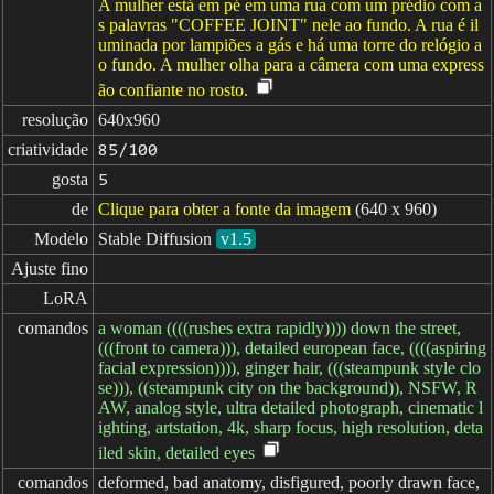
A mulher está em pé em uma rua com um prédio com a
s palavras "COFFEE JOINT" nele ao fundo. A rua é il
uminada por lampiões a gás e há uma torre do relógio a
o fundo. A mulher olha para a câmera com uma express
ão confiante no rosto.
resolução
640x960
criatividade
85/100
gosta
5
de
Clique para obter a fonte da imagem
(640 x 960)
Modelo
Stable Diffusion
v1.5
Ajuste fino
LoRA
comandos
a woman ((((rushes extra rapidly)))) down the street,
(((front to camera))), detailed european face, ((((aspiring
facial expression)))), ginger hair, (((steampunk style clo
se))), ((steampunk city on the background)), NSFW, R
AW, analog style, ultra detailed photograph, cinematic l
ighting, artstation, 4k, sharp focus, high resolution, deta
iled skin, detailed eyes
comandos

deformed, bad anatomy, disfigured, poorly drawn face,