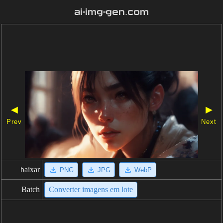
ai-img-gen.com
◀
▶
Prev
Next
baixar
PNG
JPG
WebP
Batch
Converter imagens em lote