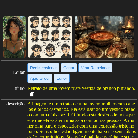
Redimensionar
Cortar
Virar·Rotacionar
Editar
Ajustar cor
Editor
título
Retrato de uma jovem triste vestida de branco pintando.
descrição
A imagem é um retrato de uma jovem mulher com cabe
los e olhos castanhos. Ela está usando um vestido branc
o com uma faixa azul. O fundo está desfocado, mas par
ece que ela está em uma sala com outras pessoas. A mul
her olha para o espectador com uma expressão triste no
rosto. Seus olhos estão ligeiramente baixos e seus lábios
estão comprimidos. Sua pele é pálida e perfeita, e seu c