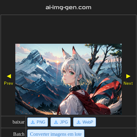
ai-img-gen.com
◀
▶
Prev
Next
baixar
PNG
JPG
WebP
Batch
Converter imagens em lote