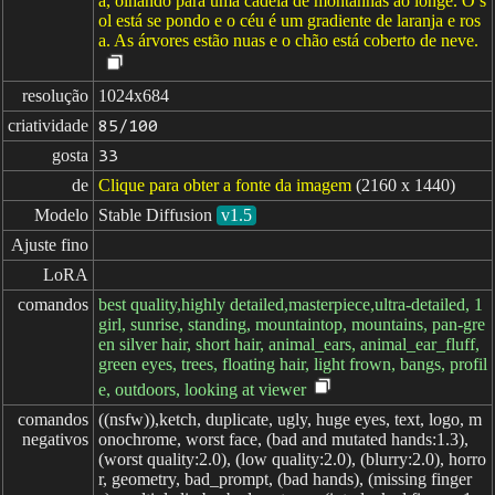
a, olhando para uma cadeia de montanhas ao longe. O s
ol está se pondo e o céu é um gradiente de laranja e ros
a. As árvores estão nuas e o chão está coberto de neve.
resolução
1024x684
criatividade
85/100
gosta
33
de
Clique para obter a fonte da imagem
(2160 x 1440)
Modelo
Stable Diffusion
v1.5
Ajuste fino
LoRA
comandos
best quality,highly detailed,masterpiece,ultra-detailed, 1
girl, sunrise, standing, mountaintop, mountains, pan-gre
en silver hair, short hair, animal_ears, animal_ear_fluff,
green eyes, trees, floating hair, light frown, bangs, profil
e, outdoors, looking at viewer
comandos

((nsfw)),ketch, duplicate, ugly, huge eyes, text, logo, m
negativos
onochrome, worst face, (bad and mutated hands:1.3),
(worst quality:2.0), (low quality:2.0), (blurry:2.0), horro
r, geometry, bad_prompt, (bad hands), (missing finger