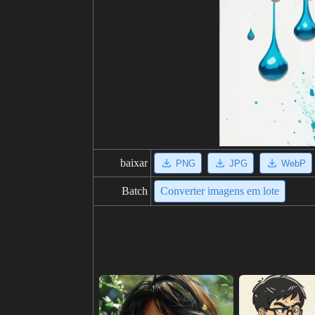
baixar
PNG
JPG
WebP
Batch
Converter imagens em lote