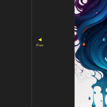
◀
Prev