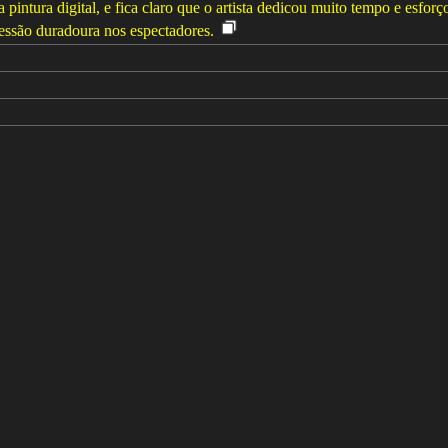
intura digital, e fica claro que o artista dedicou muito tempo e esforço
essão duradoura nos espectadores.
(768 x 1024)
hair, fantasy game spell icon, splashes of liquid, computer game art, hy
tiful avatar pictures, body painted with black fluid, digital art h 9 6 0, 
, amateur, unprofessional, ((((incoherent)))), (((undefined eyes))), (((unat
, (((blur))), ((dull)), (((photographic))), (((untextured))), (((game logo
), ((((ugly)))), (((duplicate))), ((morbid)), ((mutilated)), [out of frame
n))), (((deformed))), ((ugly)), blurry, ((bad anatomy)), (((bad proportions)
 anatomy), gross proportions, (malformed limbs), ((missing arms)), ((missi
fingers), (((long neck))), (bad quality, worst quality, normal quality),