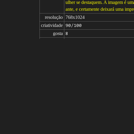
ulher se destaquem. A imagem é uma p
ante, e certamente deixará uma impr
resolução
768x1024
criatividade
90/100
gosta
8
de
Clique para obter a fonte da imagem
Modelo
Stable Diffusion
v1.5
Ajuste fino
LoRA
comandos
a painting of a woman with colorful 
e, strong blue and orange colors, beau
comandos

((((manga)))), (((unrealistic forms)))
negativos
y)), ((((mutated hands and fingers))))
painting, drawing, ((((visible hand)))
s)), ((poorly drawn face)), (((mutatio
out of frame, ugly, extra limbs, (bad
ed hands, (fused fingers), (too many 
parâmetros
seed
steps