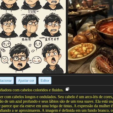
tacionar
Ajustar cor
Editor
fiadora com cabelos coloridos e fluidos.
 com cabelos longos e ondulados. Seu cabelo é um arco-íris de cores, 
são de um azul profundo e seus lábios são de um rosa suave. Ela está us
e parece que ela esteve em uma briga de tintas. A expressão da mulher 
esafiando a se aproximarem. A imagem é definida em um fundo branco, o