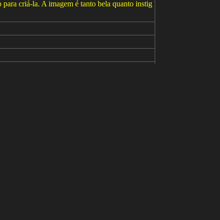
 para criá-la. A imagem é tanto bela quanto instig
perdetailed colourful, fantasy colours, avatar imag
rich colourful
tractive))), (((mutation))), (((deformed))), ((ugl
))), ((poorly drawn hands)), ((poorly drawn face)),
], extra fingers, mutated hands, ((poorly drawn hand
)), ((extra limbs)), cloned face, (((disfigured))),
ng legs)), (((extra arms))), (((extra legs))), mutat