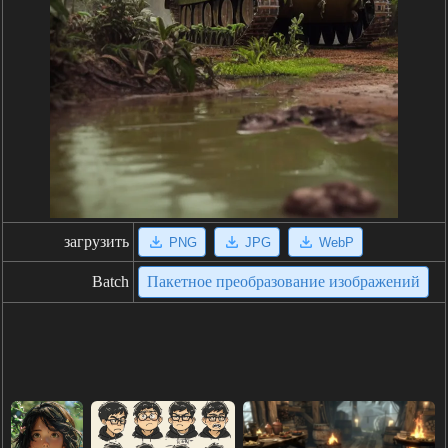
загрузить
PNG
JPG
WebP
Batch
Пакетное преобразование изображений