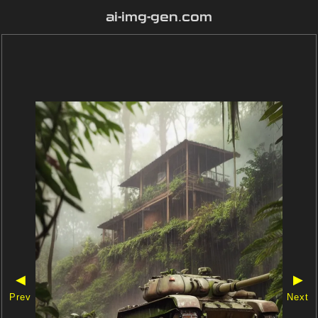
ai-img-gen.com
◀
▶
Prev
Next