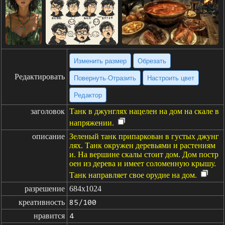
Изменить размер
Обрезать
Редактировать
Повернуть·Отразить
Настроить цвет
Редактор
заголовок
Танк в джунглях нацелен на дом на скале в
напряжении.
описание
Зеленый танк припаркован в густых джунг
лях. Танк окружен деревьями и растениям
и. На вершине скалы стоит дом. Дом постр
оен из дерева и имеет соломенную крышу.
Танк направляет свое орудие на дом.
разрешение
684x1024
креативность
85/100
нравится
4