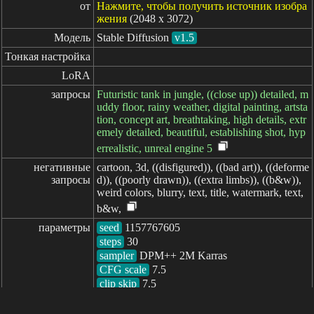
от
Нажмите, чтобы получить источник изобра
жения
(2048 x 3072)
Модель
Stable Diffusion
v1.5
Тонкая настройка
LoRA
запросы
Futuristic tank in jungle, ((close up)) detailed, m
uddy floor, rainy weather, digital painting, artsta
tion, concept art, breathtaking, high details, extr
emely detailed, beautiful, establishing shot, hyp
errealistic, unreal engine 5
негативные

cartoon, 3d, ((disfigured)), ((bad art)), ((deforme
запросы
d)), ((poorly drawn)), ((extra limbs)), ((b&w)),
weird colors, blurry, text, title, watermark, text,
b&w,
параметры
seed
steps
sampler
CFG scale
clip skip
7.5
пройденное: 1370ms