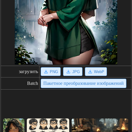
загрузить
PNG
JPG
WebP
Batch
Пакетное преобразование изображений