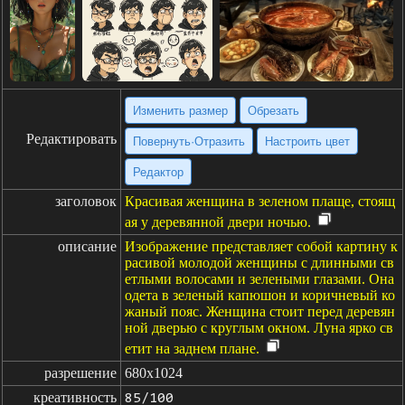
Изменить размер
Обрезать
Редактировать
Повернуть·Отразить
Настроить цвет
Редактор
заголовок
Красивая женщина в зеленом плаще, стоящ
ая у деревянной двери ночью.
описание
Изображение представляет собой картину к
расивой молодой женщины с длинными св
етлыми волосами и зелеными глазами. Она
одета в зеленый капюшон и коричневый ко
жаный пояс. Женщина стоит перед деревян
ной дверью с круглым окном. Луна ярко св
етит на заднем плане.
разрешение
680x1024
креативность
85/100