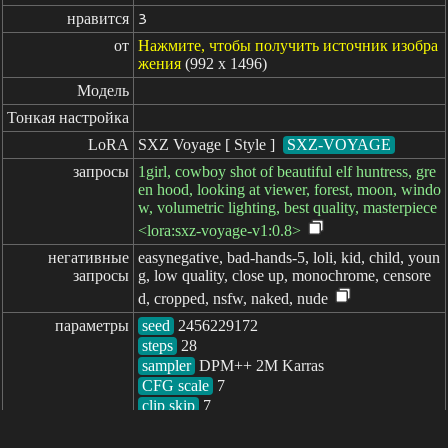
нравится
3
от
Нажмите, чтобы получить источник изобра
жения
(992 x 1496)
Модель
Тонкая настройка
LoRA
SXZ Voyage [ Style ]
SXZ-VOYAGE
запросы
1girl, cowboy shot of beautiful elf huntress, gre
en hood, looking at viewer, forest, moon, windo
w, volumetric lighting, best quality, masterpiece
<lora:sxz-voyage-v1:0.8>
негативные

easynegative, bad-hands-5, loli, kid, child, youn
запросы
g, low quality, close up, monochrome, censore
d, cropped, nsfw, naked, nude
параметры
seed
steps
sampler
CFG scale
clip skip
7
пройденное: 1223ms