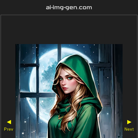
ai-img-gen.com
◀
▶
Prev
Next