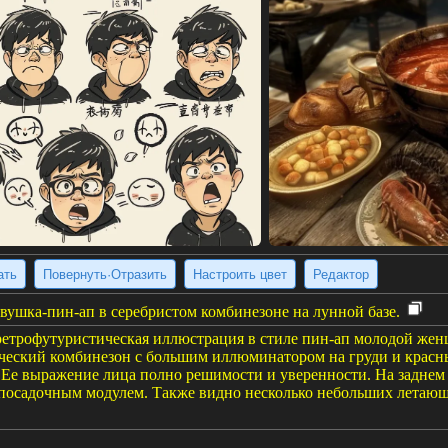
ать
Повернуть·Отразить
Настроить цвет
Редактор
вушка-пин-ап в серебристом комбинезоне на лунной базе.
ретрофутуристическая иллюстрация в стиле пин-ап молодой жен
ический комбинезон с большим иллюминатором на груди и красн
Ее выражение лица полно решимости и уверенности. На заднем п
осадочным модулем. Также видно несколько небольших летающи