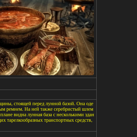
щины, стоящей перед лунной базой. Она оде
ым ремнем. На ней также серебристый шлем
лане видна лунная база с несколькими здан
х тарелкообразных транспортных средств,