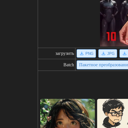
загрузить
PNG
JPG
Batch
Пакетное преобразован