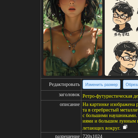
Редактировать
Изменить размер
Обрез
заголовок
Ретро-футуристическая де
описание
На картинке изображена 
та в серебристый металл
с большими наушниками. 
иями и большим лунным п
летающих вокруг.
разрешение
720x1024