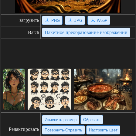
загрузить
PNG
JPG
WebP
Batch
Пакетное преобразование изображений
Изменить размер
Обрезать
Редактировать
Повернуть·Отразить
Настроить цвет