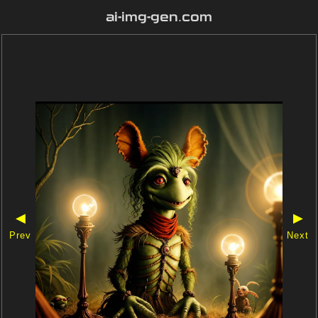
ai-img-gen.com
◀
▶
Prev
Next