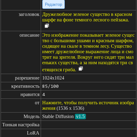
Редактор
заголовок
Дружелюбное зеленое существо в красном
шарфе на фоне темного лесного пейзажа.
описание
Это изображение показывает зеленое сущес
тво с большими ушами и красным шарфом,
сидящее на скале в темном лесу. Существо
имеет дружелюбное выражение лица и смо
трит на зрителя. Вокруг него сидят три мал
еньких существа, а за ним находятся три св
етящихся гриба.
разрешение
1024x1024
креативность
85/100
нравится
4
от
Нажмите, чтобы получить источник изобра
жения
(1536 x 1536)
Модель
Stable Diffusion
v1.5
Тонкая настройка
LoRA