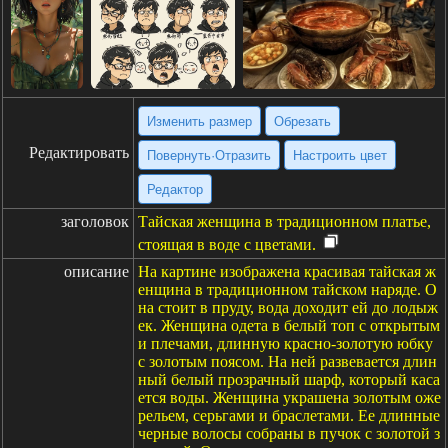
Изменить размер
Обрезать
Редактировать
Повернуть·Отразить
Настроить цвет
Редактор
заголовок
Тайская женщина в традиционном платье,
стоящая в воде с цветами.
описание
На картине изображена красивая тайская ж
енщина в традиционном тайском наряде. О
на стоит в пруду, вода доходит ей до лодыж
ек. Женщина одета в белый топ с открытым
и плечами, длинную красно-золотую юбку
с золотым поясом. На ней развевается длин
ный белый прозрачный шарф, который каса
ется воды. Женщина украшена золотым оже
рельем, серьгами и браслетами. Ее длинные
черные волосы собраны в пучок с золотой з