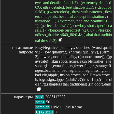
eyes and detailed face:1.3) , (extremely detailed
CG, ultra-detailed, best shadow:1.1), ((depth of
field)), ((watercolor)) , dress with patterns , flow
ers and petals, beautiful concept illustration , (ill
ustration:1.1), (extremely fine and beautiful:1.
1), (perfect details:1.1), cowboy shot , (perfect a
ss:1.1) ,<lora:epiNoiseoffset_v2:0.8> , <lora:po
ndloso_thaidress640_80:0.4>,(sabai thai traditio
nal dress:1.2)
негативные

EasyNegative, paintings, sketches, (worst qualit
запросы
y:2), (low quality:2), (normal quality:2), (3arm:
2), lowres, normal quality, ((monochrome)), ((gr
ayscale)), skin spots, acnes, skin blemishes, age
spot, glans,extra fingers,fewer fingers,strange fi
ngers,bad hand, bad leg, multi leg, missing clit,
bad clit,nipple, fusion crotch, bad Drawn crotc
h, logo,sign,zipper,(adult:1.3)dress:1.2),(camisol
e shirt),(strapless thai traditional) ,(in door),dark
параметры
seed
steps
sampler
CFG scale