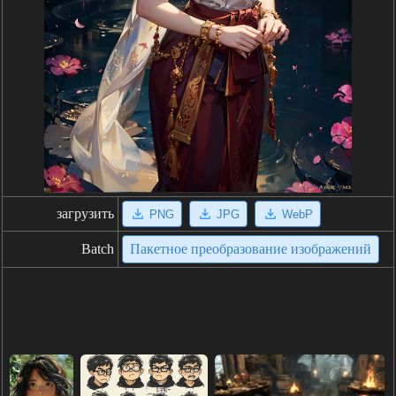
загрузить
PNG
JPG
WebP
Batch
Пакетное преобразование изображений