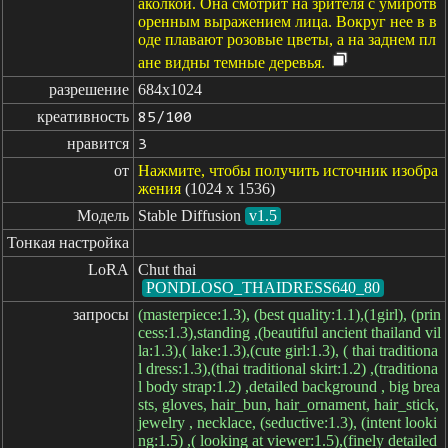
аколкой. Она смотрит на зрителя с умиротв
оренным выражением лица. Вокруг нее в в
оде плавают розовые цветы, а на заднем пл
ане видны темные деревья.
разрешение
684x1024
креативность
85/100
нравится
3
от
Нажмите, чтобы получить источник изобра
жения
(1024 x 1536)
Модель
Stable Diffusion
v1.5
Тонкая настройка
LoRA
Chut thai
PONDLOSO_THAIDRESS640_80
запросы
(masterpiece:1.3), (best quality:1.1),(1girl), (prin
cess:1.3),standing ,(beautiful ancient thailand vil
la:1.3),( lake:1.3),(cute girl:1.3), ( thai traditiona
l dress:1.3),(thai traditional skirt:1.2) ,(traditiona
l body strap:1.2) ,detailed background , big brea
sts, gloves, hair_bun, hair_ornament, hair_stick,
jewelry , necklace, (seductive:1.3), (intent looki
ng:1.5) ,( looking at viewer:1.5),(finely detailed