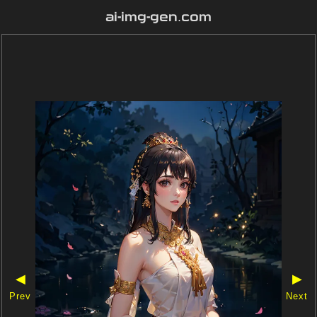
ai-img-gen.com
◀
▶
Prev
Next