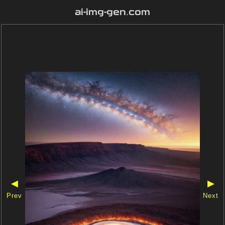
ai-img-gen.com
◀
▶
Prev
Next