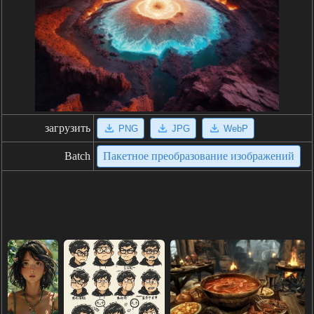
загрузить
PNG
JPG
WebP
Batch
Пакетное преобразование изображений