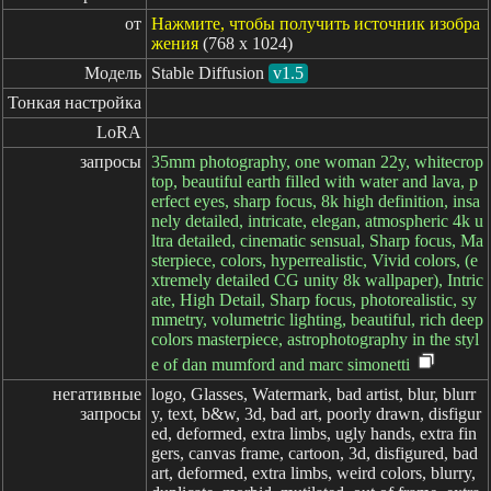
от
Нажмите, чтобы получить источник изобра
жения
(768 x 1024)
Модель
Stable Diffusion
v1.5
Тонкая настройка
LoRA
запросы
35mm photography, one woman 22y, whitecrop
top, beautiful earth filled with water and lava, p
erfect eyes, sharp focus, 8k high definition, insa
nely detailed, intricate, elegan, atmospheric 4k u
ltra detailed, cinematic sensual, Sharp focus, Ma
sterpiece, colors, hyperrealistic, Vivid colors, (e
xtremely detailed CG unity 8k wallpaper), Intric
ate, High Detail, Sharp focus, photorealistic, sy
mmetry, volumetric lighting, beautiful, rich deep
colors masterpiece, astrophotography in the styl
e of dan mumford and marc simonetti
негативные

logo, Glasses, Watermark, bad artist, blur, blurr
запросы
y, text, b&w, 3d, bad art, poorly drawn, disfigur
ed, deformed, extra limbs, ugly hands, extra fin
gers, canvas frame, cartoon, 3d, disfigured, bad
art, deformed, extra limbs, weird colors, blurry,