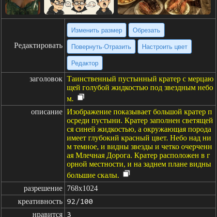
Изменить размер
Обрезать
Редактировать
Повернуть·Отразить
Настроить цвет
Редактор
заголовок
Таинственный пустынный кратер с мерцаю
щей голубой жидкостью под звездным небо
м.
описание
Изображение показывает большой кратер п
осреди пустыни. Кратер заполнен светящей
ся синей жидкостью, а окружающая порода
имеет глубокий красный цвет. Небо над ни
м темное, и видны звезды и четко очерченн
ая Млечная Дорога. Кратер расположен в г
орной местности, и на заднем плане видны
большие скалы.
разрешение
768x1024
креативность
92/100
нравится
3