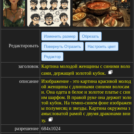
Изменить размер
Обрезать
Редактировать
Повернуть·Отразить
Настроить цвет
Редактор
заголовок
Картина молодой женщины с синими воло
сами, держащей золотой кубок.
описание
Изображение - это картина красивой молод
ой женщины с длинными синими волосам
и. Она одета в белое и золотое платье с син
им шарфом. В правой руке она держит золо
той кубок. На темно-синем фоне изображен
ы полумесяц и звезды. Картина окружена з
амысловатой рамой с двумя драконами вни
зу.
разрешение
684x1024