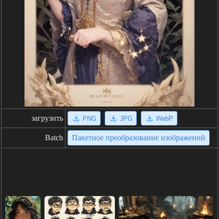
загрузить
PNG
JPG
WebP
Batch
Пакетное преобразование изображений