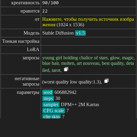
креативность
90/100
нравится
22
от
Нажмите, чтобы получить источник изобра
жения
(1024 x 1536)
Модель
Stable Diffusion
v1.5
Тонкая настройка
LoRA
запросы
young girl holding chalice of stars, glow, magic,
blue hair, molten, art nouveau, best quality, deta
iled, tarot,
негативные

(worst quality low quality:1.3),
запросы
параметры
seed
steps
sampler
CFG scale
clip skip
7
пройденное: 3359ms
简体中文
繁體中文
日本语
English
español
portugués
français
русский
Indonesia