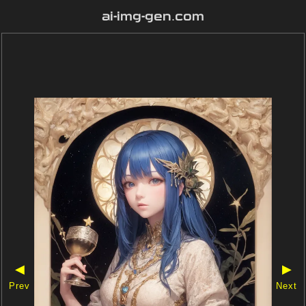
ai-img-gen.com
◀
▶
Prev
Next