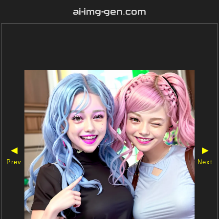
ai-img-gen.com
◀
▶
Prev
Next