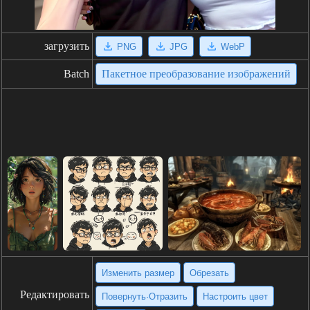
загрузить
PNG
JPG
WebP
Batch
Пакетное преобразование изображений
Изменить размер
Обрезать
Редактировать
Повернуть·Отразить
Настроить цвет