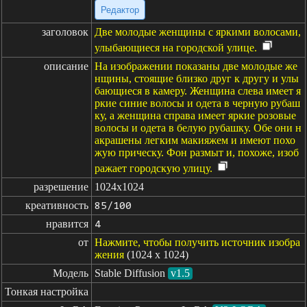
Редактор
заголовок
Две молодые женщины с яркими волосами,
улыбающиеся на городской улице.
описание
На изображении показаны две молодые же
нщины, стоящие близко друг к другу и улы
бающиеся в камеру. Женщина слева имеет я
ркие синие волосы и одета в черную рубаш
ку, а женщина справа имеет яркие розовые
волосы и одета в белую рубашку. Обе они н
акрашены легким макияжем и имеют похо
жую прическу. Фон размыт и, похоже, изоб
ражает городскую улицу.
разрешение
1024x1024
креативность
85/100
нравится
4
от
Нажмите, чтобы получить источник изобра
жения
(1024 x 1024)
Модель
Stable Diffusion
v1.5
Тонкая настройка