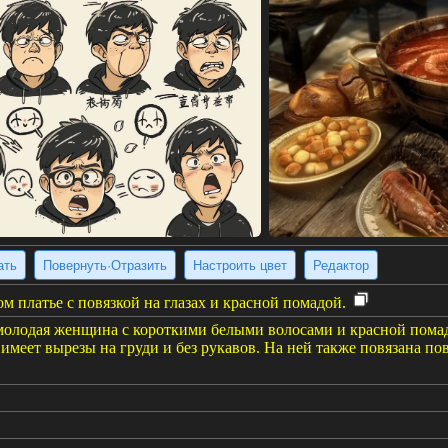
ать
Повернуть·Отразить
Настроить цвет
Редактор
 платье с повязкой на глазах и красной помадой.
молодая женщина с короткими белыми волосами и красной помадо
имеет вырезы на груди и без рукавов. На ней также повязана пов