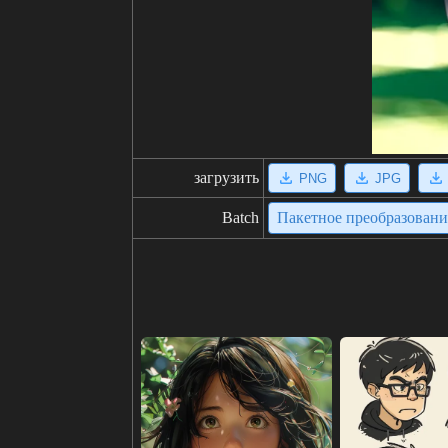
загрузить
PNG
JPG
Batch
Пакетное преобразован