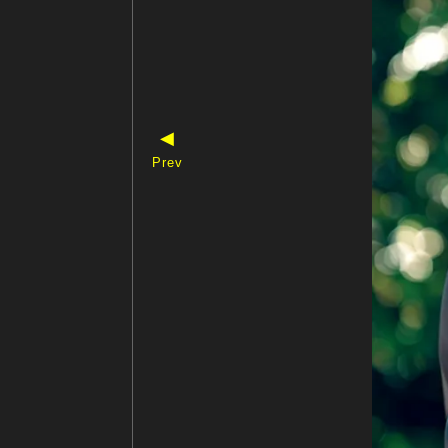
◀
Prev