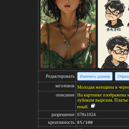
Редактировать
Изменить размер
Обрез
заголовок
Молодая женщина в черном
описание
На картинке изображена 
лубоким вырезом. Платье 
еный.
разрешение
678x1024
креативность
85/100