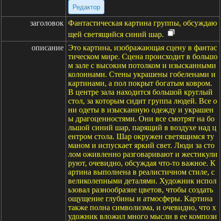
Редактор
заголовок
Фантастическая картина группы, обсуждаю
щей светящийся синий шар.
описание
Это картина, изображающая сцену в фантас
тическом мире. Сцена происходит в большо
м зале с высоким потолком и изысканными
колоннами. Стены украшены гобеленами и
картинами, а пол покрыт богатым ковром.
В центре зала находится большой круглый
стол, за которым сидит группа людей. Все о
ни одеты в изысканную одежду и украшен
ы драгоценностями. Они все смотрят на бо
льшой синий шар, парящий в воздухе над ц
ентром стола. Шар окружен светящимся ту
маном и испускает яркий свет. Люди за сто
лом оживленно разговаривают и жестикули
руют, очевидно, обсуждая что-то важное. К
артина выполнена в реалистичном стиле, с
великолепными деталями. Художник испол
ьзовал разнообразие цветов, чтобы создать
ощущение глубины и атмосферы. Картина
также полна символизма, и очевидно, что х
удожник вложил много мысли в ее компози