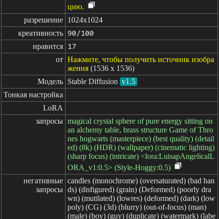
цию.
разрешение
1024x1024
креативность
90/100
нравится
17
от
Нажмите, чтобы получить источник изобра
жения
(1536 x 1536)
Модель
Stable Diffusion
v1.5
Тонкая настройка
LoRA
запросы
magical crystal sphere of pure energy sitting on
an alchemy table, brass structure Game of Thro
nes hogwarts (masterpiece) (best quality) (detail
ed) (8k) (HDR) (wallpaper) (cinematic lighting)
(sharp focus) (intricate) <lora:LuisapAngelicalL
ORA_v1:0.5> (Style-Hoggy:0.5)
негативные

candles (monochrome) (oversaturated) (bad han
запросы
ds) (disfigured) (grain) (Deformed) (poorly dra
wn) (mutilated) (lowres) (deformed) (dark) (low
poly) (CG) (3d) (blurry) (out-of-focus) (man)
(male) (boy) (guy) (duplicate) (watermark) (labe