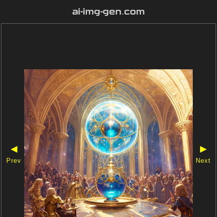
ai-img-gen.com
◀
▶
Prev
Next