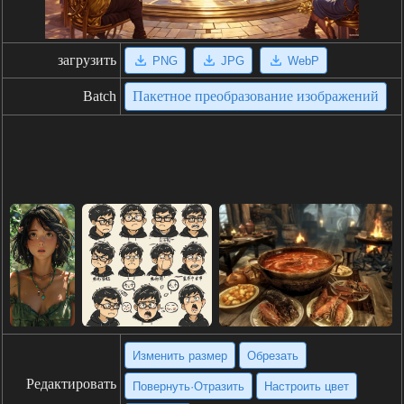
загрузить
PNG
JPG
WebP
Batch
Пакетное преобразование изображений
Изменить размер
Обрезать
Редактировать
Повернуть·Отразить
Настроить цвет