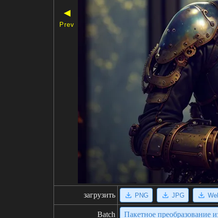
◀
Prev
загрузить
PNG
JPG
We
Batch
Пакетное преобразование 