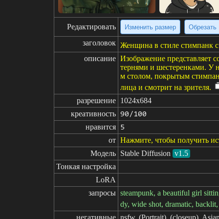
Редактировать
Изменить размер
Обрезать
заголовок
Женщина в стиле стимпанк с
описание
Изображение представляет с
тернями и шестеренками. У 
м столом, покрытым стимпан
лица и смотрит на зрителя.
разрешение
1024x684
креативность
90/100
нравится
5
от
Нажмите, чтобы получить и
Модель
Stable Diffusion
v1.5
Тонкая настройка
LoRA
запросы
steampunk, a beautiful girl sitt
dy, wide shot, dramatic, backlit, 
негативные

nsfw, (Portrait), (closeup), Asi