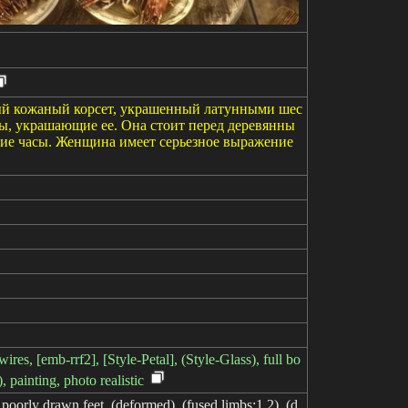
вый кожаный корсет, украшенный латунными шес
ры, украшающие ее. Она стоит перед деревянны
шие часы. Женщина имеет серьезное выражение
res, [emb-rrf2], [Style-Petal], (Style-Glass), full bo
, painting, photo realistic
, poorly drawn feet, (deformed), (fused limbs:1.2), (d