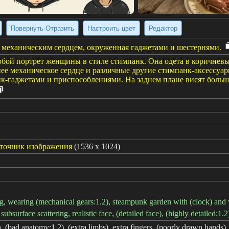
Повернуть·Отразить
Настроить цвет
Редактор
 механическим сердцем, окруженная гаджетами и шестернями.
обой портрет женщины в стиле стимпанк. Она одета в коричне
нее механическое сердце и различные другие стимпанк-аксессуа
к-гаджетами и приспособлениями. На заднем плане висят боль
сточник изображения
(1536 x 1024)
ing, wearing (mechanical gears:1.2), steampunk garden with (clock) and wi
subsurface scattering, realistic face, (detailed face), (highly detailed:1.2)
an, (bad anatomy:1.2), (extra limbs), extra fingers, (poorly drawn hands)