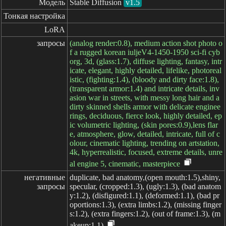
Модель
Stable Diffusion
v1.5
Тонкая настройка
LoRA
запросы
(analog render:0.8), medium action shot photo o
f a rugged korean iuljeV4-1450-1950 sci-fi cyb
org, 3d, (glass:1.7), diffuse lighting, fantasy, intr
icate, elegant, highly detailed, lifelike, photoreal
istic, (fighting:1.4), (bloody and dirty face:1.8),
(transparent armor:1.4) and intricate details, inv
asion war in streets, with messy long hair and a
dirty skinned shells armor with delicate enginee
rings, deciduous, fierce look, highly detailed, ep
ic volumetric lighting, (skin pores:0.9),lens flar
e, atmosphere, glow, detailed, intricate, full of c
olour, cinematic lighting, trending on artstation,
4k, hyperrealistic, focused, extreme details, unre
al engine 5, cinematic, masterpiece
негативные

duplicate, bad anatomy,(open mouth:1.5),shiny,
запросы
specular, (cropped:1.3), (ugly:1.3), (bad anatom
y:1.2), (disfigured:1.1), (deformed:1.1), (bad pr
oportions:1.3), (extra limbs:1.2), (missing finger
s:1.2), (extra fingers:1.2), (out of frame:1.3), (m
akeup:1.1)