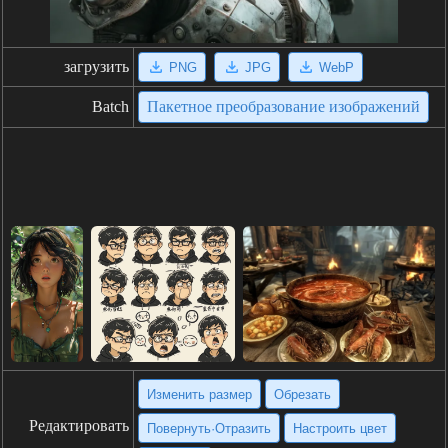
загрузить
PNG
JPG
WebP
Batch
Пакетное преобразование изображений
Изменить размер
Обрезать
Редактировать
Повернуть·Отразить
Настроить цвет