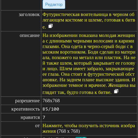
Редактор
заголовок
Футуристическая воительница в черном об
легающем костюме и шлеме, готовая к битв
е.
описание
На изображении показана молодая женщин
а с длинными черными волосами и карими
глазами. Она одета в черно-серый боди с в
ысоким воротником. Боди сделан из матери
ала, похожего на металл или пластик. На не
й также шлем, который закрывает ее голову
и лицо. Шлем имеет забрало, закрывающее
ее глаза. Она стоит в футуристической обст
ановке. На заднем плане высокие здания. И
зображение темное и мрачное. Женщина вы
глядит так, будто готова к битве.
разрешение
768x768
креативность
85/100
нравится
7
от
Нажмите, чтобы получить источник изобра
жения
(768 x 768)