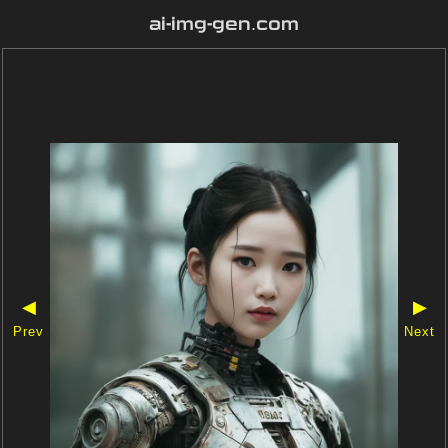
ai-img-gen.com
◀
▶
Prev
Next