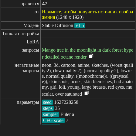
нравится
47
от
Нажмите, чтобы получить источник изобра
жения
(1248 x 1920)
Модель
Stable Diffusion
v1.5
Тонкая настройка
LoRA
запросы
Mango tree in the moonlight in dark forest hype
r detailed octane render
негативные

neon, 3d, cartoon, anime, sketches, (worst quali
запросы
ty:2), (low quality:2), (normal quality:2), lowre
s, normal quality, ((monochrome)), ((grayscal
e)), skin spots, acnes, skin blemishes, bad anato
my, girl, loli, young, large breasts, red eyes, mu
scular, over saturated
параметры
seed
steps
sampler
CFG scale
clip skip
7
пройденное: 1364ms