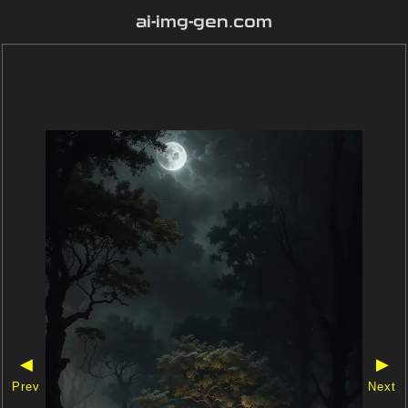
ai-img-gen.com
◀
▶
Prev
Next