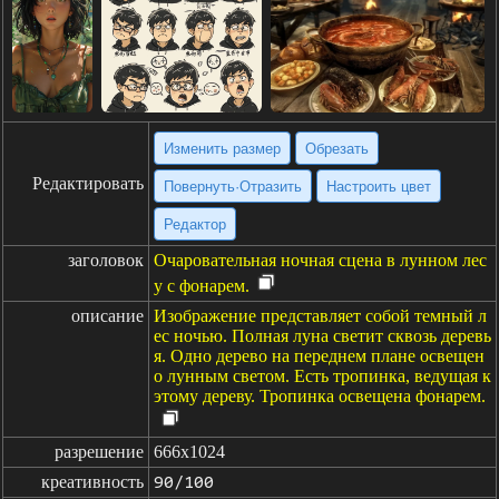
Изменить размер
Обрезать
Редактировать
Повернуть·Отразить
Настроить цвет
Редактор
заголовок
Очаровательная ночная сцена в лунном лес
у с фонарем.
описание
Изображение представляет собой темный л
ес ночью. Полная луна светит сквозь деревь
я. Одно дерево на переднем плане освещен
о лунным светом. Есть тропинка, ведущая к
этому дереву. Тропинка освещена фонарем.
разрешение
666x1024
креативность
90/100