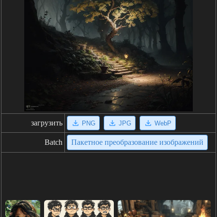
загрузить
PNG
JPG
WebP
Batch
Пакетное преобразование изображений