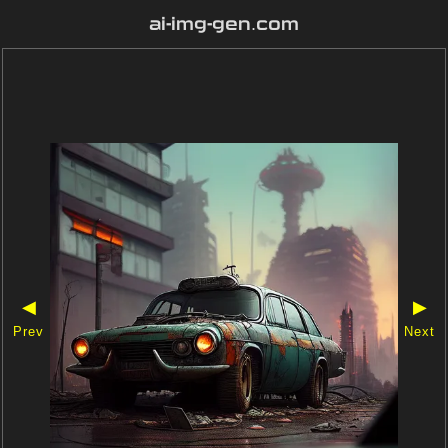
ai-img-gen.com
◀
▶
Prev
Next