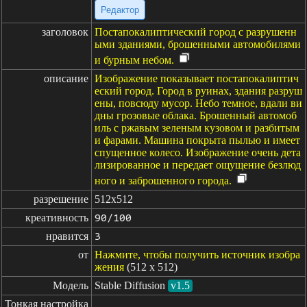
Редактор
заголовок
Постапокалиптический город с разрушенн
ыми зданиями, брошенными автомобилями
и бурным небом.
описание
Изображение показывает постапокалиптич
еский город. Город в руинах, здания разруш
ены, повсюду мусор. Небо темное, вдали ви
дны грозовые облака. Брошенный автомоб
иль с ржавым зеленым кузовом и разбитым
и фарами. Машина покрыта пылью и имеет
спущенное колесо. Изображение очень дета
лизированное и передает ощущение безлюд
ного и заброшенного города.
разрешение
512x512
креативность
90/100
нравится
3
от
Нажмите, чтобы получить источник изобра
жения
(512 x 512)
Модель
Stable Diffusion
v1.5
Тонкая настройка