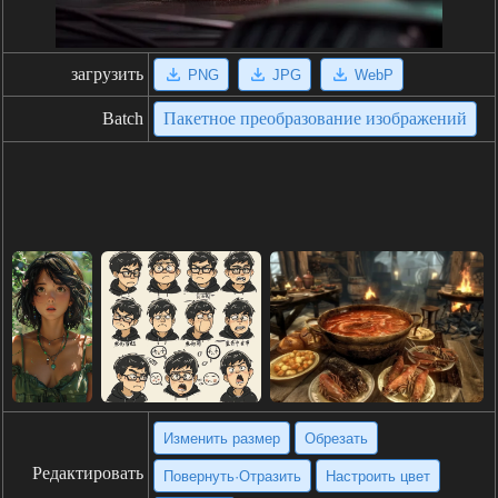
загрузить
PNG
JPG
WebP
Batch
Пакетное преобразование изображений
Изменить размер
Обрезать
Редактировать
Повернуть·Отразить
Настроить цвет