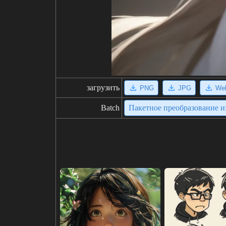
загрузить
PNG
JPG
We
Batch
Пакетное преобразование 