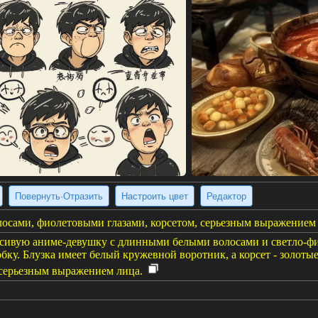
Повернуть·Отразить
Настроить цвет
Редактор
осами, фиолетовыми глазами, корсетом, серьезным выражением 
сивую аниме-девушку с длинными белыми волосами и светло-фио
ку. Блузка имеет белый кружевной воротник, а корсет - золоты
 серьезным выражением лица.