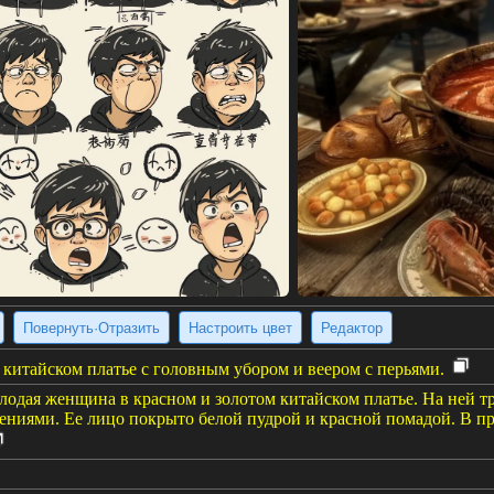
Повернуть·Отразить
Настроить цвет
Редактор
китайском платье с головным убором и веером с перьями.
лодая женщина в красном и золотом китайском платье. На ней 
ениями. Ее лицо покрыто белой пудрой и красной помадой. В пр