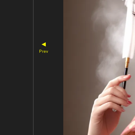
◀
Prev