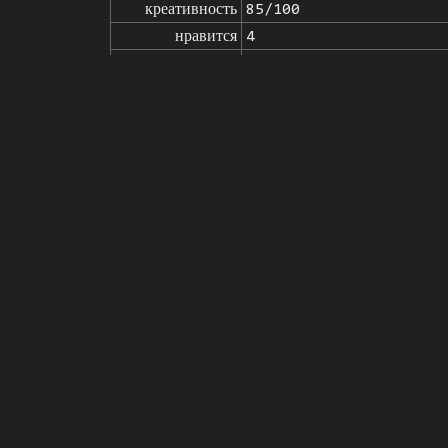
креативность
85/100
нравится
4
от
Нажмите, чтобы получить и
Модель
Stable Diffusion
v1.5
Тонкая настройка
LoRA
запросы
A cinematic film still, of (beaut
ll breast), on dim lit stage, vol
a9 II, 35mm lens, (highly detai
негативные

(monochrome:1.3), (oversaturated
запросы
rain, Deformed, blurry, bad ana
d limbs, malformed hands, blur, 
параметры
seed
steps
sampler
CFG scale
clip skip
7