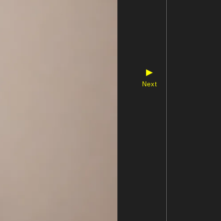
▶
Next