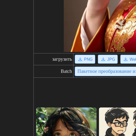
загрузить
PNG
JPG
We
Batch
Пакетное преобразование 