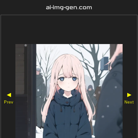
ai-img-gen.com
◀
▶
Prev
Next