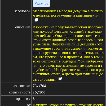
Редактор
заголовок
Меланхоличная молодая девушка в снежно
м пейзаже, погруженная в размышления.
описание
Изображение представляет собой изображе
ние молодой девушки, стоящей в заснежен
ном пейзаже. Она одета в синее зимнее пал
ьто и имеет длинные розовые волосы и гол
убые глаза. Выражение лица девушки - это
выражение грусти или смирения. Кажется,
она погружена в свои мысли, возможно, о т
ом, что произошло в прошлом, или о том, ч
то ее беспокоит в будущем. Фон изображен
ия - это размытые заснеженные деревья и г
олубое небо. Изображение выполнено в реа
листичном стиле, а цвета приглушены и де
сатурированы.
разрешение
704x704
креативность
85/100
нравится
3
от
Нажмите, чтобы получить источник изобра