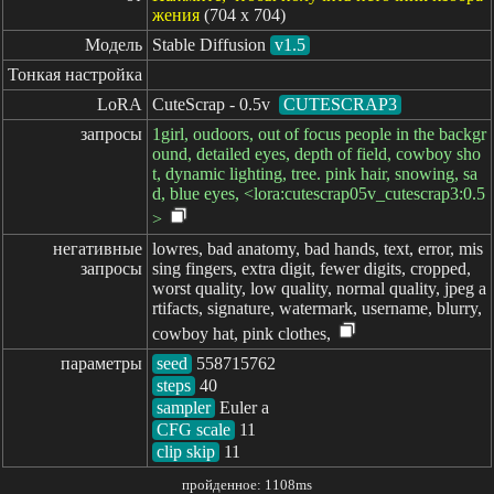
жения
(704 x 704)
Модель
Stable Diffusion
v1.5
Тонкая настройка
LoRA
CuteScrap - 0.5v
CUTESCRAP3
запросы
1girl, oudoors, out of focus people in the backgr
ound, detailed eyes, depth of field, cowboy sho
t, dynamic lighting, tree. pink hair, snowing, sa
d, blue eyes, <lora:cutescrap05v_cutescrap3:0.5
>
негативные

lowres, bad anatomy, bad hands, text, error, mis
запросы
sing fingers, extra digit, fewer digits, cropped,
worst quality, low quality, normal quality, jpeg a
rtifacts, signature, watermark, username, blurry,
cowboy hat, pink clothes,
параметры
seed
steps
sampler
CFG scale
clip skip
11
пройденное: 1108ms