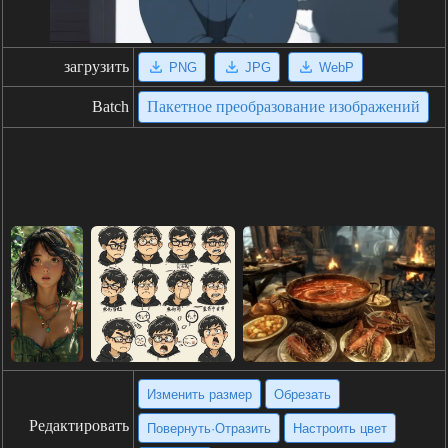
загрузить
PNG
JPG
WebP
Batch
Пакетное преобразование изображений
Изменить размер
Обрезать
Редактировать
Повернуть·Отразить
Настроить цвет