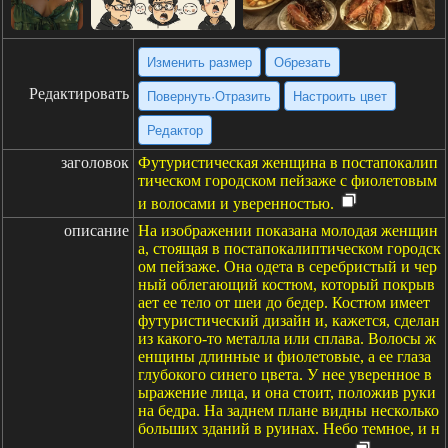
Изменить размер
Обрезать
Редактировать
Повернуть·Отразить
Настроить цвет
Редактор
заголовок
Футуристическая женщина в постапокалип
тическом городском пейзаже с фиолетовым
и волосами и уверенностью.
описание
На изображении показана молодая женщин
а, стоящая в постапокалиптическом городск
ом пейзаже. Она одета в серебристый и чер
ный облегающий костюм, который покрыв
ает ее тело от шеи до бедер. Костюм имеет
футуристический дизайн и, кажется, сделан
из какого-то металла или сплава. Волосы ж
енщины длинные и фиолетовые, а ее глаза
глубокого синего цвета. У нее уверенное в
ыражение лица, и она стоит, положив руки
на бедра. На заднем плане видны несколько
больших зданий в руинах. Небо темное, и н