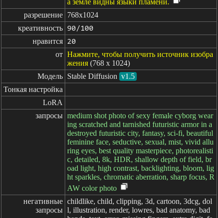
а земле видны языки пламени.
разрешение
768x1024
креативность
90/100
нравится
20
от
Нажмите, чтобы получить источник изобра
жения
(768 x 1024)
Модель
Stable Diffusion
v1.5
Тонкая настройка
LoRA
запросы
medium shot photo of sexy female cyborg wear
ing scratched and tarnished futuristic armor in a
destroyed futuristic city, fantasy, sci-fi, beautiful
feminine face, seductive, sexual, mist, vivid allu
ring eyes, best quality masterpiece, photorealisti
c, detailed, 8k, HDR, shallow depth of field, br
oad light, high contrast, backlighting, bloom, lig
ht sparkles, chromatic aberration, sharp focus, R
AW color photo
негативные

childlike, child, clipping, 3d, cartoon, 3dcg, dol
запросы
l, illustration, render, lowres, bad anatomy, bad