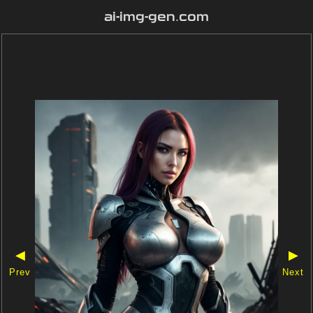
ai-img-gen.com
◀
▶
Prev
Next