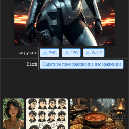
загрузить
PNG
JPG
WebP
Batch
Пакетное преобразование изображений