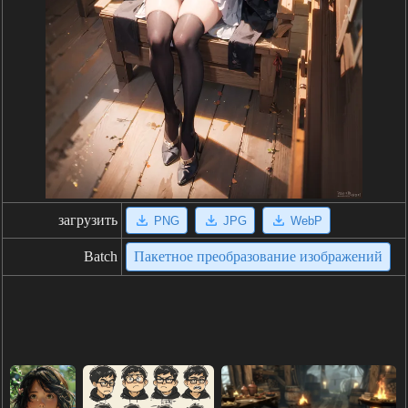
загрузить
PNG
JPG
WebP
Batch
Пакетное преобразование изображений