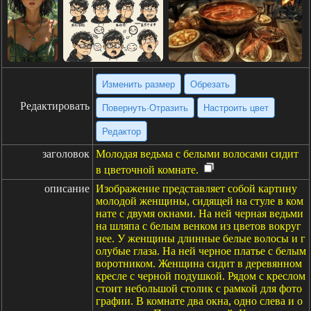
Изменить размер
Обрезать
Редактировать
Повернуть·Отразить
Настроить цвет
Редактор
заголовок
Молодая ведьма с белыми волосами сидит
в цветочной комнате.
описание
Изображение представляет собой картину
молодой женщины, сидящей на стуле в ком
нате с двумя окнами. На ней черная ведьми
на шляпа с белым венком из цветов вокруг
нее. У женщины длинные белые волосы и г
олубые глаза. На ней черное платье с белым
воротником. Женщина сидит в деревянном
кресле с черной подушкой. Рядом с креслом
стоит небольшой столик с рамкой для фото
графии. В комнате два окна, одно слева и о