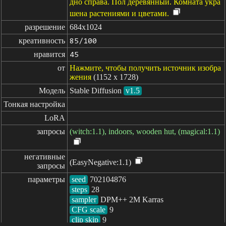
дно справа. Пол деревянный. Комната укра
шена растениями и цветами.
разрешение
684x1024
креативность
85/100
нравится
45
от
Нажмите, чтобы получить источник изобра
жения
(1152 x 1728)
Модель
Stable Diffusion
v1.5
Тонкая настройка
LoRA
запросы
(witch:1.1), indoors, wooden hut, (magical:1.1)
негативные

(EasyNegative:1.1)
запросы
параметры
seed
steps
sampler
CFG scale
clip skip
9