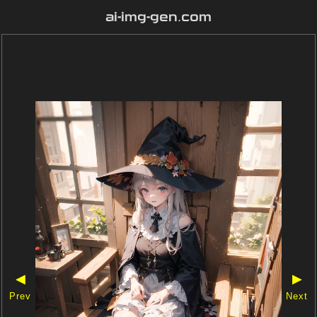
ai-img-gen.com
◀
▶
Prev
Next