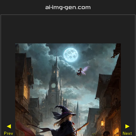
ai-img-gen.com
◀
▶
Prev
Next