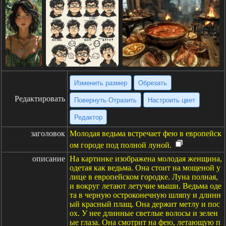
Изменить размер
Обрезать
Редактировать
Повернуть·Отразить
Настроить цвет
Редактор
заголовок
Молодая ведьма встречает фею в европейск
ом городе под полной луной.
описание
На картинке изображена молодая женщина,
одетая как ведьма. Она стоит на мощеной у
лице в европейском городке. Луна полная,
и вокруг летают летучие мыши. Ведьма оде
та в черную остроконечную шляпу и длинн
ый красный плащ. Она держит метлу и пос
ох. У нее длинные светлые волосы и зелен
ые глаза. Она смотрит на фею, летающую п