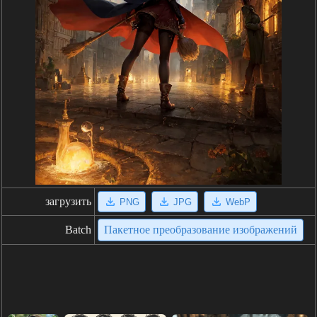
загрузить
PNG
JPG
WebP
Batch
Пакетное преобразование изображений