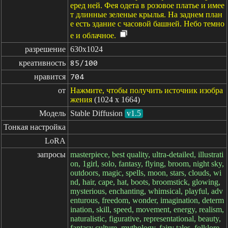
еред ней. Фея одета в розовое платье и имее
т длинные зеленые крылья. На заднем план
е есть здание с часовой башней. Небо темно
е и облачное.
разрешение
630x1024
креативность
85/100
нравится
704
от
Нажмите, чтобы получить источник изобра
жения
(1024 x 1664)
Модель
Stable Diffusion
v1.5
Тонкая настройка
LoRA
запросы
masterpiece, best quality, ultra-detailed, illustrati
on, 1girl, solo, fantasy, flying, broom, night sky,
outdoors, magic, spells, moon, stars, clouds, wi
nd, hair, cape, hat, boots, broomstick, glowing,
mysterious, enchanting, whimsical, playful, adv
enturous, freedom, wonder, imagination, determ
ination, skill, speed, movement, energy, realism,
naturalistic, figurative, representational, beauty,
fantasy culture, mythology, fairy tales, folklore,