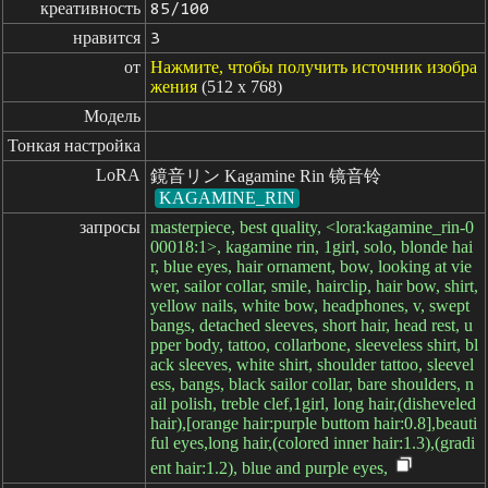
креативность
85/100
нравится
3
от
Нажмите, чтобы получить источник изобра
жения
(512 x 768)
Модель
Тонкая настройка
LoRA
鏡音リン Kagamine Rin 镜音铃
KAGAMINE_RIN
запросы
masterpiece, best quality, <lora:kagamine_rin-0
00018:1>, kagamine rin, 1girl, solo, blonde hai
r, blue eyes, hair ornament, bow, looking at vie
wer, sailor collar, smile, hairclip, hair bow, shirt,
yellow nails, white bow, headphones, v, swept
bangs, detached sleeves, short hair, head rest, u
pper body, tattoo, collarbone, sleeveless shirt, bl
ack sleeves, white shirt, shoulder tattoo, sleevel
ess, bangs, black sailor collar, bare shoulders, n
ail polish, treble clef,1girl, long hair,(disheveled
hair),[orange hair:purple buttom hair:0.8],beauti
ful eyes,long hair,(colored inner hair:1.3),(gradi
ent hair:1.2), blue and purple eyes,