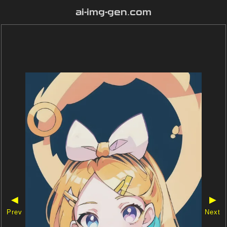
ai-img-gen.com
◀
▶
Prev
Next