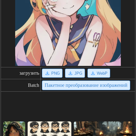
загрузить
PNG
JPG
WebP
Batch
Пакетное преобразование изображений