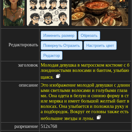
Изменить размер
Обрезать
Редактировать
Повернуть·Отразить
Настроить цвет
Редактор
заголовок
Молодая девушка в матросском костюме с б
лондинистыми волосами и бантом, улыбаю
щаяся.
описание
Это изображение молодой девушки с длинн
ыми светлыми волосами и голубыми глаза
ми. Она одета в белую и синюю форму в ст
иле моряка и имеет большой желтый бант в
волосах. Она улыбается и положила руку н
а подбородок. Вокруг ее головы также есть
небольшие звезды и луны.
разрешение
512x768