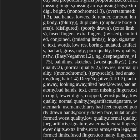
missing fingers,missing arms,missing legs,extra
digi, bright, (monochrome:1.3), (oversaturated:
1.3), bad hands, lowers, 3d render, cartoon, lon
g body, ((blurry)), duplicate, ((duplicate body p
arts)), (disfigured), (poorly drawn), (extra limb
s), fused fingers, extra fingers, (twisted), contort
ed, conjoined, ((missing limbs)), logo, signatur
e, text, words, low res, boring, mutated, artifact
s, bad art, gross, ugly, poor quality, low quality,
nsfw, (EasyNegative:1.2), ng_deepnegative_v1
_75t, paintings, sketches, (worst quality:2), (low
quality:2), (normal quality:2), lowres, normal qu
ality, ((monochrome)), ((grayscale)), bad anato
my,(long hair:1.4),DeepNegative,(fat:1.2),facin
g away, looking away,tilted head,lowres,bad an
atomy,bad hands, text, error, missing fingers,ext
ra digit, fewer digits, cropped, worstquality, low
quality, normal quality,jpegartifacts,signature, w
atermark, username,blurry,bad feet,cropped,poo
rly drawn hands,poorly drawn face,mutation,de
formed,worst quality,low quality,normal quality,
jpeg artifacts,signature,watermark,extra fingers,f
ewer digits,extra limbs,extra arms,extra legs,mal
formed limbs,fused fingers,too many fingers,lon