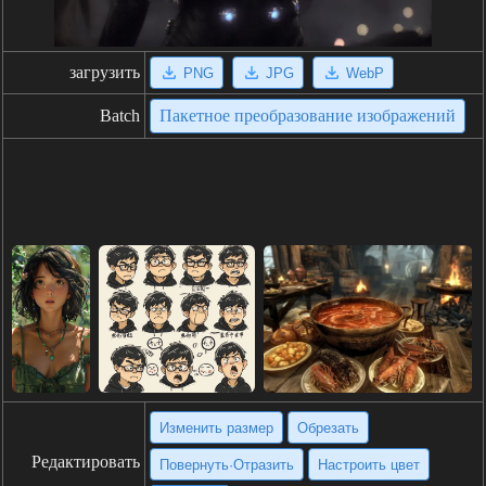
загрузить
PNG
JPG
WebP
Batch
Пакетное преобразование изображений
Изменить размер
Обрезать
Редактировать
Повернуть·Отразить
Настроить цвет