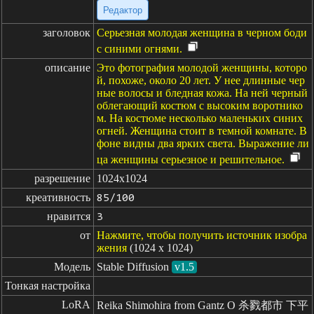
Редактор
заголовок
Серьезная молодая женщина в черном боди
с синими огнями.
описание
Это фотография молодой женщины, которо
й, похоже, около 20 лет. У нее длинные чер
ные волосы и бледная кожа. На ней черный
облегающий костюм с высоким воротнико
м. На костюме несколько маленьких синих
огней. Женщина стоит в темной комнате. В
фоне видны два ярких света. Выражение ли
ца женщины серьезное и решительное.
разрешение
1024x1024
креативность
85/100
нравится
3
от
Нажмите, чтобы получить источник изобра
жения
(1024 x 1024)
Модель
Stable Diffusion
v1.5
Тонкая настройка
LoRA
Reika Shimohira from Gantz O 杀戮都市 下平