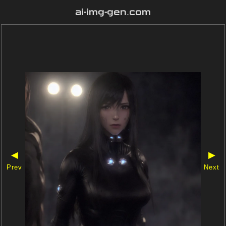
ai-img-gen.com
◀
▶
Prev
Next