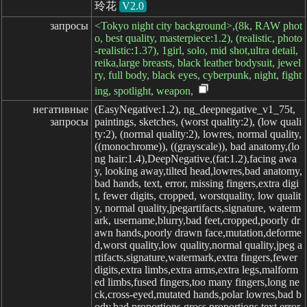
玲花
V2.0
запросы
<Tokyo night city background>,(8k, RAW phot
o, best quality, masterpiece:1.2), (realistic, photo
-realistic:1.37), 1girl, solo, mid shot,ultra detail,
reika,large breasts, black leather bodysuit, jewel
ry, full body, black eyes, cyberpunk, night, fight
ing, spotlight, weapon,
негативные

(EasyNegative:1.2), ng_deepnegative_v1_75t,
запросы
paintings, sketches, (worst quality:2), (low quali
ty:2), (normal quality:2), lowres, normal quality,
((monochrome)), ((grayscale)), bad anatomy,(lo
ng hair:1.4),DeepNegative,(fat:1.2),facing awa
y, looking away,tilted head,lowres,bad anatomy,
bad hands, text, error, missing fingers,extra digi
t, fewer digits, cropped, worstquality, low qualit
y, normal quality,jpegartifacts,signature, waterm
ark, username,blurry,bad feet,cropped,poorly dr
awn hands,poorly drawn face,mutation,deforme
d,worst quality,low quality,normal quality,jpeg a
rtifacts,signature,watermark,extra fingers,fewer
digits,extra limbs,extra arms,extra legs,malform
ed limbs,fused fingers,too many fingers,long ne
ck,cross-eyed,mutated hands,polar lowres,bad b
ody,bad proportions,gross proportions,text,error,