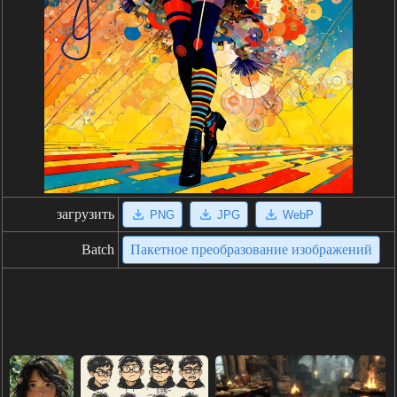
загрузить
PNG
JPG
WebP
Batch
Пакетное преобразование изображений