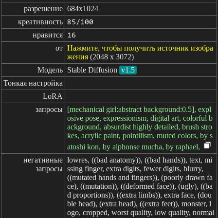
разрешение
684x1024
креативность
85/100
нравится
16
от
Нажмите, чтобы получить источник изобра
жения
(2048 x 3072)
Модель
Stable Diffusion
v1.5
Тонкая настройка
LoRA
запросы
[mechanical girl:abstract background:0.5], expl
osive pose, expressionism, digital art, colorful b
ackground, absurdist highly detailed, brush stro
kes, acrylic paint, pointilism, muted colors, by s
atoshi kon, by alphonse mucha, by raphael,
негативные

lowres, ((bad anatomy)), ((bad hands)), text, mi
запросы
ssing finger, extra digits, fewer digits, blurry,
((mutated hands and fingers)), (poorly drawn fa
ce), ((mutation)), ((deformed face)), (ugly), ((ba
d proportions)), ((extra limbs)), extra face, (dou
ble head), (extra head), ((extra feet)), monster, l
ogo, cropped, worst quality, low quality, normal