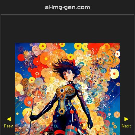
ai-img-gen.com
◀
▶
Prev
Next