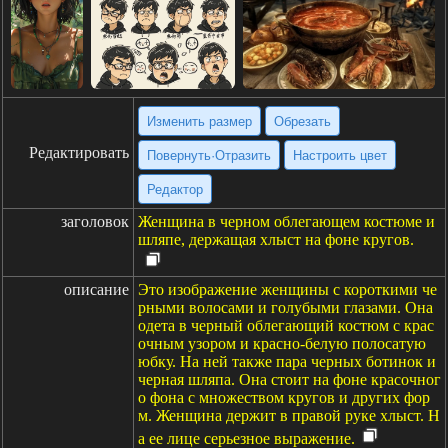
Изменить размер
Обрезать
Редактировать
Повернуть·Отразить
Настроить цвет
Редактор
заголовок
Женщина в черном облегающем костюме и
шляпе, держащая хлыст на фоне кругов.
описание
Это изображение женщины с короткими че
рными волосами и голубыми глазами. Она
одета в черный облегающий костюм с крас
очным узором и красно-белую полосатую
юбку. На ней также пара черных ботинок и
черная шляпа. Она стоит на фоне красочног
о фона с множеством кругов и других фор
м. Женщина держит в правой руке хлыст. Н
а ее лице серьезное выражение.