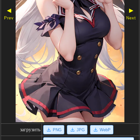
◀
▶
Prev
Next
загрузить
PNG
JPG
WebP