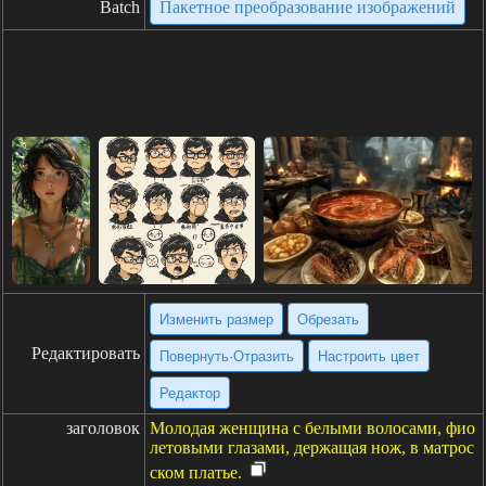
Batch
Пакетное преобразование изображений
Изменить размер
Обрезать
Редактировать
Повернуть·Отразить
Настроить цвет
Редактор
заголовок
Молодая женщина с белыми волосами, фио
летовыми глазами, держащая нож, в матрос
ском платье.