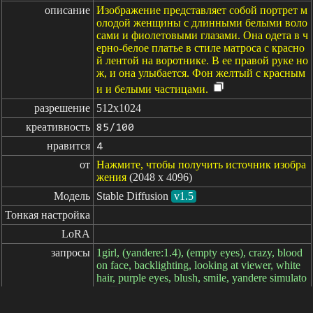
описание
Изображение представляет собой портрет м
олодой женщины с длинными белыми воло
сами и фиолетовыми глазами. Она одета в ч
ерно-белое платье в стиле матроса с красно
й лентой на воротнике. В ее правой руке но
ж, и она улыбается. Фон желтый с красным
и и белыми частицами.
разрешение
512x1024
креативность
85/100
нравится
4
от
Нажмите, чтобы получить источник изобра
жения
(2048 x 4096)
Модель
Stable Diffusion
v1.5
Тонкая настройка
LoRA
запросы
1girl, (yandere:1.4), (empty eyes), crazy, blood
on face, backlighting, looking at viewer, white
hair, purple eyes, blush, smile, yandere simulato
r,
негативные

(worst quality, low quality:1.4), monochrome, z