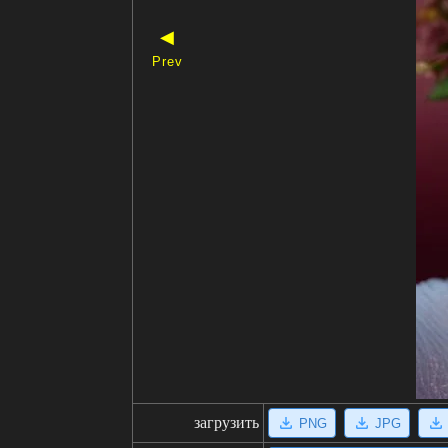
◀
Prev
загрузить
PNG
JPG