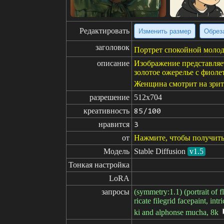
Редактировать
Изменить размер
Обрез
заголовок
Портрет спокойной молод
описание
Изображение представляе
золотое ожерелье с фиоле
Женщина смотрит на зрит
разрешение
512x704
креативность
85/100
нравится
3
от
Нажмите, чтобы получить
Модель
Stable Diffusion
v1.5
Тонкая настройка
LoRA
запросы
(symmetry:1.1) (portrait of f
ricate filegrid facepaint, int
ki and alphonse mucha, 8k