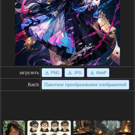
загрузить
PNG
JPG
WebP
Batch
Пакетное преобразование изображений