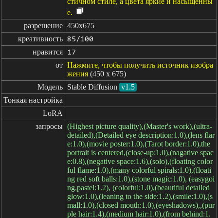
стичном стиле, а цвета яркие и насыщенны
е.
разрешение
450x675
креативность
85/100
нравится
17
от
Нажмите, чтобы получить источник изобра
жения
(450 x 675)
Модель
Stable Diffusion
v1.5
Тонкая настройка
LoRA
запросы
(Highest picture quality),(Master's work),(ultra-
detailed),(Detailed eye description:1.0),(lens flar
e:1.0),(movie poster:1.0),(Tarot border:1.0),the
portrait is centered,(close-up:1.0),(nagative spac
e:0.8),(negative space:1.6),(solo),(floating color
ful flame:1.0),(many colorful spirals:1.0),(floati
ng red soft balls:1.0),(stone magic:1.0), (easygoi
ng,pastel:1.2), (colorful:1.0),(beautiful detailed
glow:1.0),(leaning to the side:1.2),(smile:1.0),(s
mall:1.0),(closed mouth:1.0),(eyeshadows),,(pur
ple hair:1.4),(medium hair:1.0),(from behind:1.