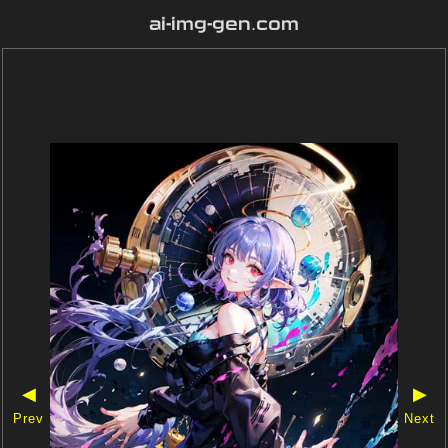
ai-img-gen.com
◀
▶
Prev
Next