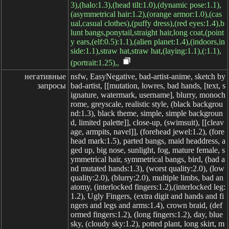
3),(halo:1.3),(head tilt:1.0),(dynamic pose:1.1),
(asymmetrical hair:1.2),(orange armor:1.0),(cas
ual,casual clothes),(puffy dress),(red eyes:1.4),b
lunt bangs,ponytail,straight hair,long coat,(point
y ears,(elf:0.5):1.1),(alien planet:1.4),(indoors,in
side:1.1),straw hat,straw hat,(laying:1.1),(:1.1),
(portrait:1.25),,
негативные

nsfw, EasyNegative, bad-artist-anime, sketch by
запросы
bad-artist, [[mutation, lowres, bad hands, [text, s
ignature, watermark, username], blurry, monoch
rome, greyscale, realistic style, (black backgrou
nd:1.3), black theme, simple, simple backgroun
d, limited palette]], close-up, (swimsuit), [[cleav
age, armpits, navel]], (forehead jewel:1.2), (fore
head mark:1.5), parted bangs, maid headdress, a
ged up, big nose, sunlight, fog, mature female, s
ymmetrical hair, symmetrical bangs, bird, (bad a
nd mutated hands:1.3), (worst quality:2.0), (low
quality:2.0), (blurry:2.0), multiple limbs, bad an
atomy, (interlocked fingers:1.2),(interlocked leg:
1.2), Ugly Fingers, (extra digit and hands and fi
ngers and legs and arms:1.4), crown braid, (def
ormed fingers:1.2), (long fingers:1.2), day, blue
sky, (cloudy sky:1.2), potted plant, long skirt, m