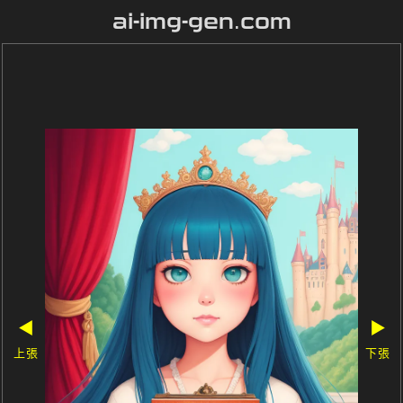
ai-img-gen.com
◀
▶
上張
下張