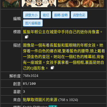
調整大小
裁切
翻轉·旋轉
调整色彩
編輯
图片編輯器
標題
藍髮年輕公主在城堡中手持自己的迷你肖像畫。
描述
圖像是一個有着長藍髮和藍眼睛的年輕女孩。她
穿着一件白色的連衣裙,繫着藍色的腰帶,頭上戴着
一頂金色的皇冠。她站在一個紅色的帷幕前,背後
有一座城堡。女孩手裏拿着一個相框,裏面是她自
己的Q版形象。
768x1024
解析度
85/100
創意
3
喜歡
來自
點擊取得圖片的来源
(768 x 1024)