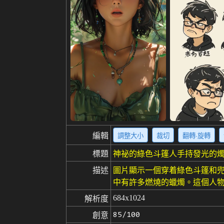
編輯
調整大小
裁切
翻轉·旋轉
標題
神祕的綠色斗篷人手持發光的燭
描述
圖片顯示一個穿着綠色斗篷和兜
中有許多燃燒的蠟燭。這個人物
684x1024
解析度
85/100
創意