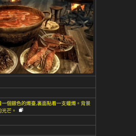
着一個銀色的燭臺,裏面點着一支蠟燭。背景
的光芒。