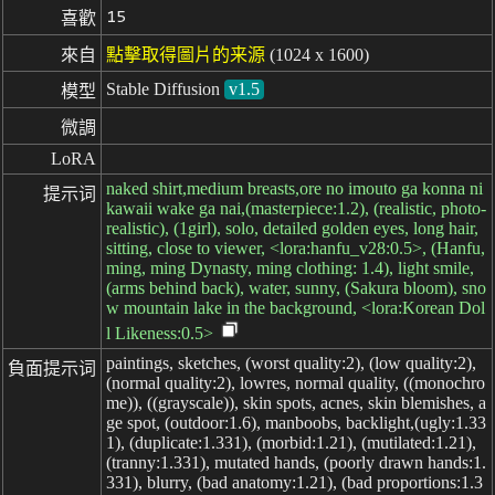
15
喜歡
來自
點擊取得圖片的来源
(1024 x 1600)
Stable Diffusion
v1.5
模型
微調
LoRA
naked shirt,medium breasts,ore no imouto ga konna ni
提示词
kawaii wake ga nai,(masterpiece:1.2), (realistic, photo-
realistic), (1girl), solo, detailed golden eyes, long hair,
sitting, close to viewer, <lora:hanfu_v28:0.5>, (Hanfu,
ming, ming Dynasty, ming clothing: 1.4), light smile,
(arms behind back), water, sunny, (Sakura bloom), sno
w mountain lake in the background, <lora:Korean Dol
l Likeness:0.5>
paintings, sketches, (worst quality:2), (low quality:2),
負面提示词
(normal quality:2), lowres, normal quality, ((monochro
me)), ((grayscale)), skin spots, acnes, skin blemishes, a
ge spot, (outdoor:1.6), manboobs, backlight,(ugly:1.33
1), (duplicate:1.331), (morbid:1.21), (mutilated:1.21),
(tranny:1.331), mutated hands, (poorly drawn hands:1.
331), blurry, (bad anatomy:1.21), (bad proportions:1.3