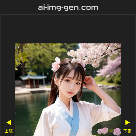
ai-img-gen.com
◀
▶
上張
下張