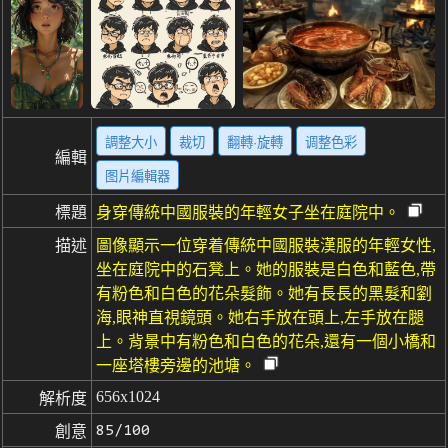
調整大小
裁切
翻轉·旋轉
调整色彩
編輯
图片編輯器
標題
身穿傳統中國服裝的年輕女子坐在庭院中。
描述
圖像顯示一位穿着傳統中國服裝漢服的年輕女性,
坐在庭院中的石凳上。她的服裝是白色和藍色,帶
有粉色和白色的花朵髮飾。她有長長的黑髮和劉
海,眼神直視鏡頭。她右手放在頭上,左手放在腿
上。背景中有粉色和白色的花朵,還有一個小橋和
一座塔樓旁邊的池塘。
656x1024
解析度
85/100
創意