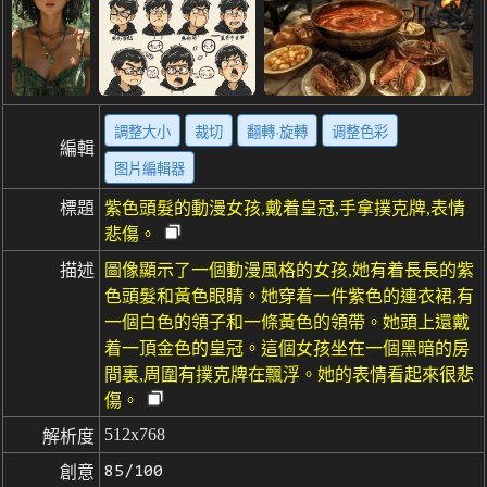
調整大小
裁切
翻轉·旋轉
调整色彩
編輯
图片編輯器
標題
紫色頭髮的動漫女孩,戴着皇冠,手拿撲克牌,表情
悲傷。
描述
圖像顯示了一個動漫風格的女孩,她有着長長的紫
色頭髮和黃色眼睛。她穿着一件紫色的連衣裙,有
一個白色的領子和一條黃色的領帶。她頭上還戴
着一頂金色的皇冠。這個女孩坐在一個黑暗的房
間裏,周圍有撲克牌在飄浮。她的表情看起來很悲
傷。
512x768
解析度
85/100
創意