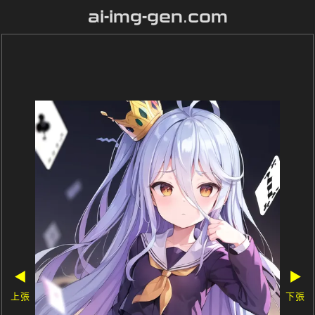
ai-img-gen.com
◀
▶
上張
下張