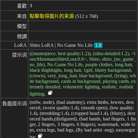
3
喜歡
來自
點擊取得圖片的来源
(512 x 768)
模型
微調
LoRA
Shiro LoRA | No Game No Life
1.0
((masterpiece, best quality:1.2)), (ultra-detailed:1.2), <l
提示词
ora:MaismansShiroLora:0.6>, Shiro, shiro_(no_game_
no_life), No Game No Life, purple clothes, long hair,
black thighhighs, long hair, 1girl, blurry background,
(crown), very_long_hair, blue background, (lying), wh
ite background, cards in background, playing cards, ex
tremely detailed, volumetric lighting, realistic, realistic
lighting,
(nsfw, nude), (bad anatomy), extra limbs, lowres, dest
負面提示词
orced, (worst quality:1.4), (mouth open), (low quality:
1.4), (trembling:1.4), (cropped head:1.4), (blurry), dest
orced hands,(disfigured), (bad hands, bad fingers, 1 fin
ger, 2 fingers, 3 fingers, 6 fingers), watermark, wide hi
ps, extra legs, bad legs, (By bad artist -neg), easynegat
ive