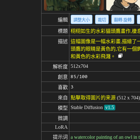
編輯
調整大小
裁切
翻轉·旋轉
標題
栩栩如生的水彩貓頭鷹畫作,棲
描述
這幅圖像是一幅水彩畫,描繪了
頭鷹的眼睛是黃色的,它有一個
和黃色的水彩飛濺。
512x704
解析度
85/100
創意
3
喜歡
來自
點擊取得圖片的来源
(512 x 704)
Stable Diffusion
v1.5
模型
微調
LoRA
提示词
a watercolor painting of an owl in 