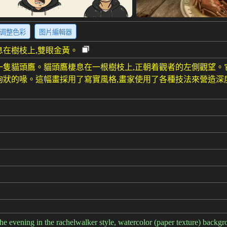
调整色彩
图片編輯器
息在樹枝上,雙眼金黃。
一隻貓頭鷹。貓頭鷹棲息在一根樹枝上,正朝着觀者的左側觀望。
鉤狀的喙。這幅畫採用了寫實風格,畫家使用了各種技法來營造深
the evening in the rachelwalker style, watercolor (paper texture) backgr