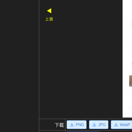
◀
上張
PNG
JPG
WebP
下載