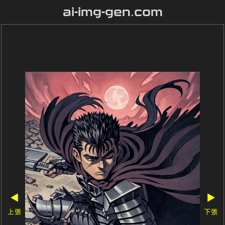
ai-img-gen.com
◀
▶
上張
下張