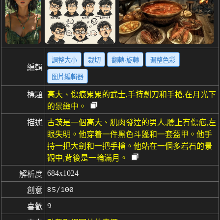
調整大小
裁切
翻轉·旋轉
调整色彩
編輯
图片編輯器
標題
高大、傷痕累累的武士,手持劍刀和手槍,在月光下
的景緻中。
描述
古茨是一個高大、肌肉發達的男人,臉上有傷疤,左
眼失明。他穿着一件黑色斗篷和一套盔甲。他手
持一把大劍和一把手槍。他站在一個多岩石的景
觀中,背後是一輪滿月。
684x1024
解析度
85/100
創意
9
喜歡