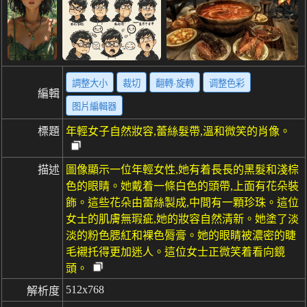
調整大小
裁切
翻轉·旋轉
调整色彩
編輯
图片編輯器
標題
年輕女子自然妝容,蕾絲髮帶,溫和微笑的肖像。
描述
圖像顯示一位年輕女性,她有着長長的黑髮和淺棕
色的眼睛。她戴着一條白色的頭帶,上面有花朵裝
飾。這些花朵由蕾絲製成,中間有一顆珍珠。這位
女士的肌膚無瑕疵,她的妝容自然清新。她塗了淡
淡的粉色腮紅和裸色脣膏。她的眼睛被濃密的睫
毛襯托得更加迷人。這位女士正微笑着看向鏡
頭。
512x768
解析度