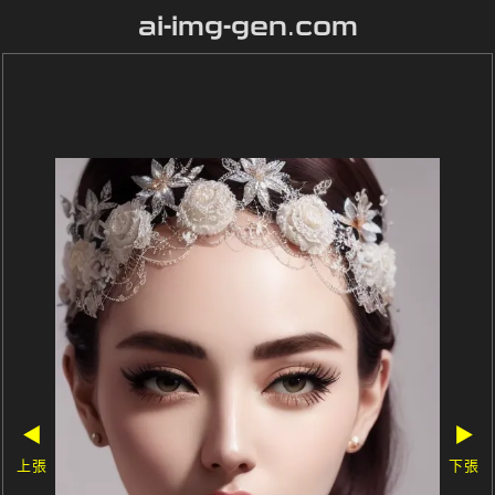
ai-img-gen.com
◀
▶
上張
下張