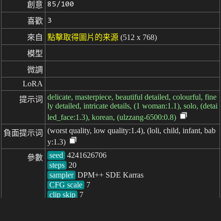
85/100
創意
3
喜歡
來自
點擊取得圖片的来源
(512 x 768)
模型
微調
LoRA
delicate, masterpiece, beautiful detailed, colourful, fine
提示词
ly detailed, intricate details, (1 woman:1.1), solo, (detai
led_face:1.3), korean, (ulzzang-6500:0.8)
(worst quality, low quality:1.4), (loli, child, infant, bab
負面提示词
y:1.3)
seed
參數
steps
sampler
CFG scale
clip skip
7
耗时: 1571ms