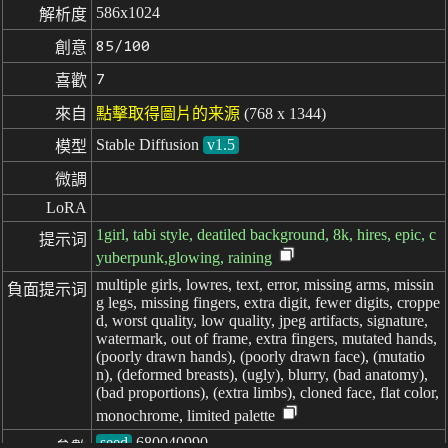
586x1024
解析度
85/100
創意
7
喜歡
來自
點擊取得圖片的来源
(768 x 1344)
Stable Diffusion
v1.5
模型
微調
LoRA
1girl, tabi style, deatiled background, 8k, hires, epic, c
提示词
yuberpunk,glowing, raining
multiple girls, lowres, text, error, missing arms, missin
負面提示词
g legs, missing fingers, extra digit, fewer digits, croppe
d, worst quality, low quality, jpeg artifacts, signature,
watermark, out of frame, extra fingers, mutated hands,
(poorly drawn hands), (poorly drawn face), (mutatio
n), (deformed breasts), (ugly), blurry, (bad anatomy),
(bad proportions), (extra limbs), cloned face, flat color,
monochrome, limited palette
seed
參數