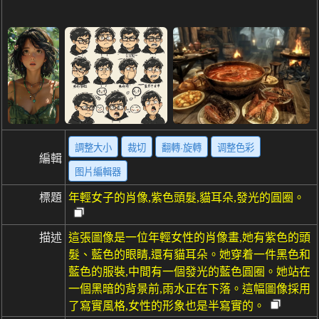
調整大小
裁切
翻轉·旋轉
调整色彩
編輯
图片編輯器
標題
年輕女子的肖像,紫色頭髮,貓耳朵,發光的圓圈。
描述
這張圖像是一位年輕女性的肖像畫,她有紫色的頭
髮、藍色的眼睛,還有貓耳朵。她穿着一件黑色和
藍色的服裝,中間有一個發光的藍色圓圈。她站在
一個黑暗的背景前,雨水正在下落。這幅圖像採用
了寫實風格,女性的形象也是半寫實的。