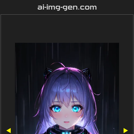
ai-img-gen.com
◀
▶