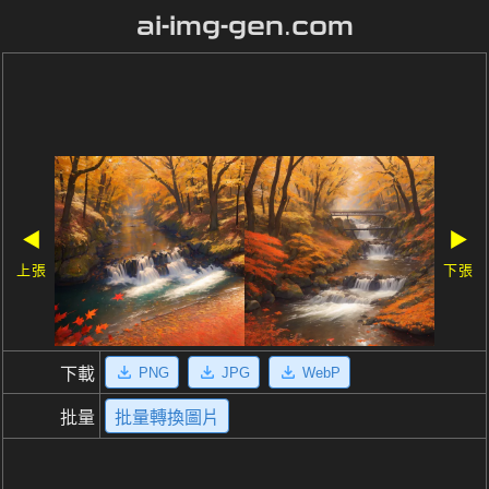
ai-img-gen.com
◀
▶
上張
下張
PNG
JPG
WebP
下載
批量
批量轉換圖片