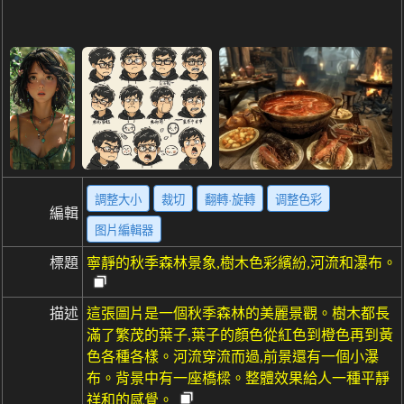
調整大小
裁切
翻轉·旋轉
调整色彩
編輯
图片編輯器
標題
寧靜的秋季森林景象,樹木色彩繽紛,河流和瀑布。
描述
這張圖片是一個秋季森林的美麗景觀。樹木都長
滿了繁茂的葉子,葉子的顏色從紅色到橙色再到黃
色各種各樣。河流穿流而過,前景還有一個小瀑
布。背景中有一座橋樑。整體效果給人一種平靜
祥和的感覺。