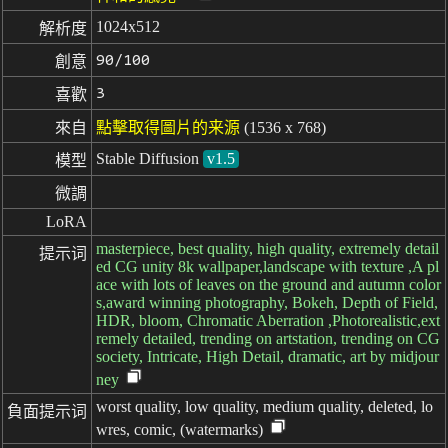
1024x512
解析度
90/100
創意
3
喜歡
來自
點擊取得圖片的来源
(1536 x 768)
Stable Diffusion
v1.5
模型
微調
LoRA
masterpiece, best quality, high quality, extremely detail
提示词
ed CG unity 8k wallpaper,landscape with texture ,A pl
ace with lots of leaves on the ground and autumn color
s,award winning photography, Bokeh, Depth of Field,
HDR, bloom, Chromatic Aberration ,Photorealistic,ext
remely detailed, trending on artstation, trending on CG
society, Intricate, High Detail, dramatic, art by midjour
ney
worst quality, low quality, medium quality, deleted, lo
負面提示词
wres, comic, (watermarks)