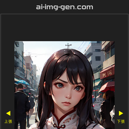
ai-img-gen.com
◀
▶
上張
下張