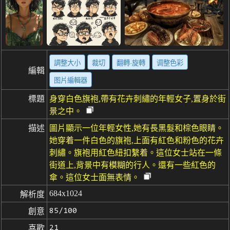
調整大小
裁切
翻轉·旋轉
调整色彩
編輯
图片編輯器
標題
身穿白色旗袍,帶有花卉刺繡的年輕女子,置身於街
景之中。
描述
圖片顯示一位年輕女性,她有長黑髮和棕色眼睛。
她穿着一件白色的旗袍,上面有紅色和粉色的花卉
刺繡。旗袍用紅色紐扣繫着。這位女士站在一條
街道上,背景中有模糊的行人。還有一些紅色的
傘。這位女士面無表情。
684x1024
解析度
85/100
創意
21
喜歡