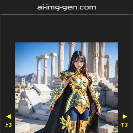
ai-img-gen.com
◀
▶
上張
下張