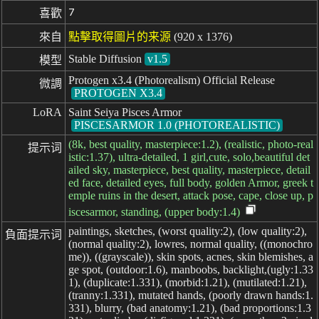
7
喜歡
來自
點擊取得圖片的来源
(920 x 1376)
Stable Diffusion
v1.5
模型
Protogen x3.4 (Photorealism) Official Release
微調
PROTOGEN X3.4
LoRA
Saint Seiya Pisces Armor
PISCESARMOR 1.0 (PHOTOREALISTIC)
(8k, best quality, masterpiece:1.2), (realistic, photo-real
提示词
istic:1.37), ultra-detailed, 1 girl,cute, solo,beautiful det
ailed sky, masterpiece, best quality, masterpiece, detail
ed face, detailed eyes, full body, golden Armor, greek t
emple ruins in the desert, attack pose, cape, close up, p
iscesarmor, standing, (upper body:1.4)
paintings, sketches, (worst quality:2), (low quality:2),
負面提示词
(normal quality:2), lowres, normal quality, ((monochro
me)), ((grayscale)), skin spots, acnes, skin blemishes, a
ge spot, (outdoor:1.6), manboobs, backlight,(ugly:1.33
1), (duplicate:1.331), (morbid:1.21), (mutilated:1.21),
(tranny:1.331), mutated hands, (poorly drawn hands:1.
331), blurry, (bad anatomy:1.21), (bad proportions:1.3