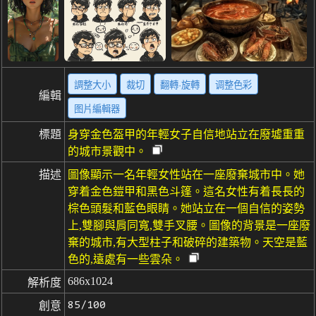
調整大小
裁切
翻轉·旋轉
调整色彩
編輯
图片編輯器
標題
身穿金色盔甲的年輕女子自信地站立在廢墟重重
的城市景觀中。
描述
圖像顯示一名年輕女性站在一座廢棄城市中。她
穿着金色鎧甲和黑色斗篷。這名女性有着長長的
棕色頭髮和藍色眼睛。她站立在一個自信的姿勢
上,雙腳與肩同寬,雙手叉腰。圖像的背景是一座廢
棄的城市,有大型柱子和破碎的建築物。天空是藍
色的,遠處有一些雲朵。
686x1024
解析度
85/100
創意