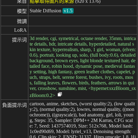
來自
點擊取得圖片的来源
(920 x 1376)
Stable Diffusion
v1.5
模型
微調
LoRA
3d render, cgi, symetrical, octane render, 35mm, intrica
提示词
te details, hdr, intricate details, hyperdetailed, natural s
kin texture, hyperrealism, sharp, 1 girl, woman, (elven:
0.6), portrait, looking up, solo, (full body:0.6), detailed
background, brown eyes, light blonde textured hair, de
tailed face, robin hood, dynamic pose, medieval fantas
y setting, high fantasy, green leather clothes, capelet, p
uch, straps, belt, serene forest, bushes, ivy, roots, mos
s, falling leaves, flowers, birds, feathers, arrows in qui
ver, crossbow, sunshine, mist, <hypernet:sxzBloom_sx
zBloom:0.2>
cartoon, anime, sketches, (worst quality:2), (low qualit
負面提示词
y:2), (normal quality:2), lowres, normal quality, ((mon
ochrome)), ((grayscale)), bad anatomy, girl, loli, youn
g, Steps: 35, Sampler: DPM++ 2M Karras, CFG scal
e: 7, Seed: 1437574019, Size: 512x768, Model hash:
1c0ed90d69, Model: lyriel_v13, Denoising strength:
0.6, Clip skip: 2, ENSD: 31337, Hires upscale: 1.8, Hi