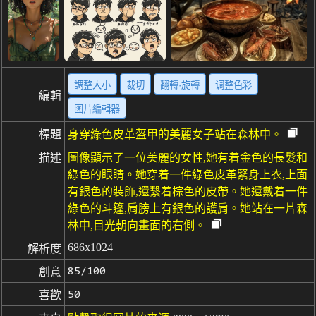
調整大小
裁切
翻轉·旋轉
调整色彩
編輯
图片編輯器
標題
身穿綠色皮革盔甲的美麗女子站在森林中。
描述
圖像顯示了一位美麗的女性,她有着金色的長髮和
綠色的眼睛。她穿着一件綠色皮革緊身上衣,上面
有銀色的裝飾,還繫着棕色的皮帶。她還戴着一件
綠色的斗篷,肩膀上有銀色的護肩。她站在一片森
林中,目光朝向畫面的右側。
686x1024
解析度
85/100
創意
50
喜歡