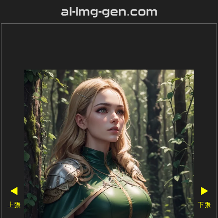
ai-img-gen.com
◀
▶
上張
下張