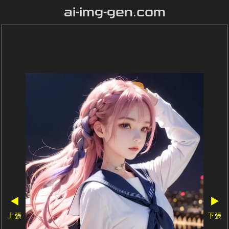
ai-img-gen.com
◀
▶
上張
下張