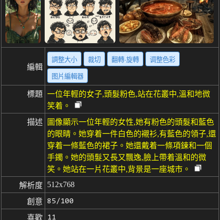
調整大小
裁切
翻轉·旋轉
调整色彩
編輯
图片編輯器
標題
一位年輕的女子,頭髮粉色,站在花叢中,溫和地微
笑着。
描述
圖像顯示一位年輕的女性,她有粉色的頭髮和藍色
的眼睛。她穿着一件白色的襯衫,有藍色的領子,還
穿着一條藍色的裙子。她還戴着一條項鍊和一個
手鐲。她的頭髮又長又飄逸,臉上帶着溫和的微
笑。她站在一片花叢中,背景是一座城市。
512x768
解析度
85/100
創意
11
喜歡