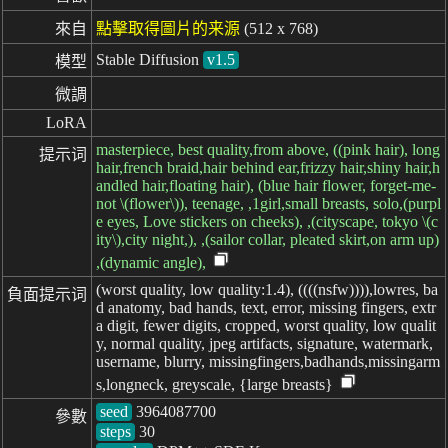
來自
點擊取得圖片的来源
(512 x 768)
Stable Diffusion
v1.5
模型
微調
LoRA
masterpiece, best quality,from above, ((pink hair), long
提示词
hair,french braid,hair behind ear,frizzy hair,shiny hair,h
andled hair,floating hair), (blue hair flower, forget-me-
not \(flower\)), teenage, ,1girl,small breasts, solo,(purpl
e eyes, Love stickers on cheeks), ,(cityscape, tokyo \(c
ity\),city night,), ,(sailor collar, pleated skirt,on arm up)
,(dynamic angle),
(worst quality, low quality:1.4), ((((nsfw)))),lowres, ba
負面提示词
d anatomy, bad hands, text, error, missing fingers, extr
a digit, fewer digits, cropped, worst quality, low qualit
y, normal quality, jpeg artifacts, signature, watermark,
username, blurry, missingfingers,badhands,missingarm
s,longneck, greyscale, {large breasts}
seed
參數
steps