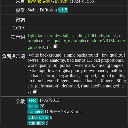
來自
點擊取得圖片的来源
(1024 x 1536)
Stable Diffusion
v1.5
模型
微調
LoRA
1girl, lamia, scales, tail, standing, full body, smile,, ma
提示词
sterpiece, best quality, masterpiece, <lora:AIOMonster
girlLoRA:1>
(white background, simple background), low quality, l
負面提示词
owres, (bad anatomy, bad hands:1.1,bad proportions),
worst quality, 3d, portrait, watermark, missing fingers,
extra digit, fewer digits, poorly drawn hands, malform
ed hands, error, jpeg artifacts, cropped, normal quality,
no thumb, extra fingers, mutated hands, 3fingers, 6fing
ers, (deformation), deformed, (mutilated), smudged, te
xt
seed
參數
steps
sampler
CFG scale
clip skip
9