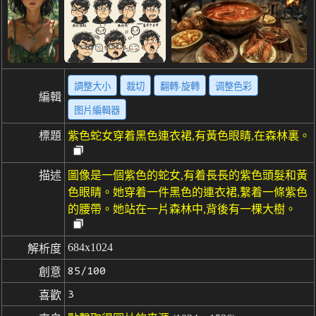
調整大小
裁切
翻轉·旋轉
调整色彩
編輯
图片編輯器
標題
紫色蛇女穿着黑色連衣裙,有黃色眼睛,在森林裏。
描述
圖像是一個紫色的蛇女,有着長長的紫色頭髮和黃
色眼睛。她穿着一件黑色的連衣裙,繫着一條紫色
的腰帶。她站在一片森林中,背後有一棵大樹。
684x1024
解析度
85/100
創意
3
喜歡