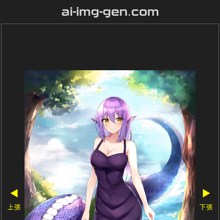
ai-img-gen.com
◀
▶
上張
下張