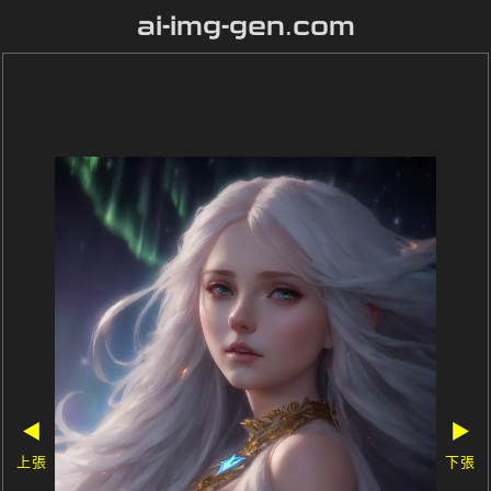
ai-img-gen.com
◀
▶
上張
下張