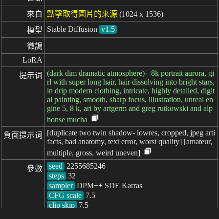
來自
點擊取得圖片的来源
(1024 x 1536)
Stable Diffusion
v1.5
模型
微調
LoRA
(dark dim dramatic atmosphere)+ 8k portrait aurora, gi
提示词
rl with super long hair, hair dissolving into bright stars,
in drip modern clothing, intricate, highly detailed, digit
al painting, smooth, sharp focus, illustration, unreal en
gine 5, 8 k, art by artgerm and greg rutkowski and alp
honse mucha
[duplicate two twin shadow- lowres, cropped, jpeg arti
負面提示词
facts, bad anatomy, text error, worst quality] [amateur,
multiple, gross, weird uneven]
seed
參數
steps
sampler
CFG scale
clip skip
7.5