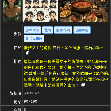
調整大小
裁切
翻轉·旋轉
调整色彩
編輯
图片編輯器
標題
優雅女士的肖像,白髮、金色禮服、寶石項鍊。
描述
這幅圖像是一位美麗女子的肖像畫。她有着長長
的白色飄逸的頭髮。她穿着一件金色的低領連衣
裙,戴着一條藍色寶石項鍊。她的眼睛是淺綠色的,
皮膚白皙無瑕。她站在黑暗的背景前,頭髮在風中
飄動。她臉上帶着沉思的表情。
684x1024
解析度
90/100
創意
3
喜歡