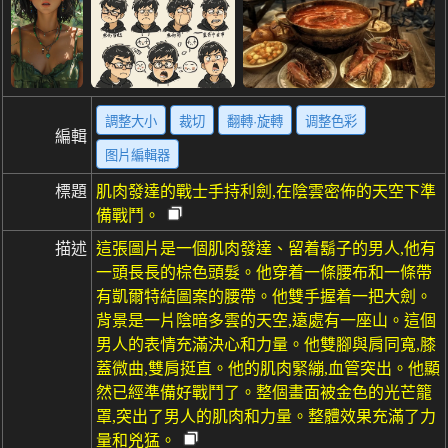
調整大小
裁切
翻轉·旋轉
调整色彩
編輯
图片編輯器
標題
肌肉發達的戰士手持利劍,在陰雲密佈的天空下準
備戰鬥。
描述
這張圖片是一個肌肉發達、留着鬍子的男人,他有
一頭長長的棕色頭髮。他穿着一條腰布和一條帶
有凱爾特結圖案的腰帶。他雙手握着一把大劍。
背景是一片陰暗多雲的天空,遠處有一座山。這個
男人的表情充滿決心和力量。他雙腳與肩同寬,膝
蓋微曲,雙肩挺直。他的肌肉緊繃,血管突出。他顯
然已經準備好戰鬥了。整個畫面被金色的光芒籠
罩,突出了男人的肌肉和力量。整體效果充滿了力
量和兇猛。