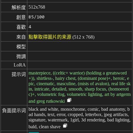
512x768
解析度
85/100
創意
4
喜歡
來自
點擊取得圖片的来源
(512 x 768)
模型
微調
LoRA
masterpiece, ((celtic+ warrior) (holding a greatsword
提示词
+)), shirtless-, hairy chest, (dominant pose)+, heroic, e
pic, cinematic, masculine, (mists of avalon), real life sk
in, intricate, detailed, smooth, sharp focus, (homoeroti
c)+, volumetric fog, volumetric lighting, art by artgerm
and greg rutkowski
black and white, monochrome, comic, bad anatomy, b
負面提示词
ad hands, text, error, cropped, letterbox, jpeg artifacts,
signature, watermark, 1girl, 3d rendering, bad lighting,
bald, clean shave