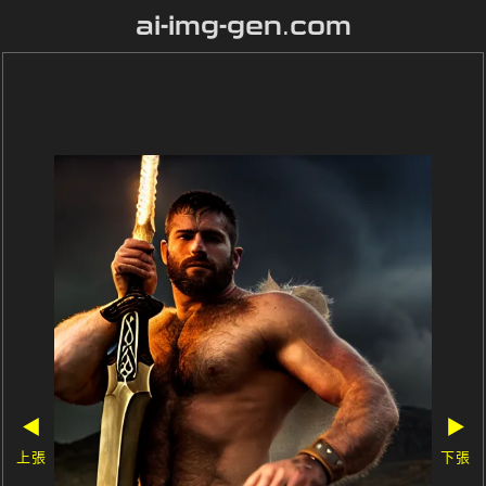
ai-img-gen.com
◀
▶
上張
下張