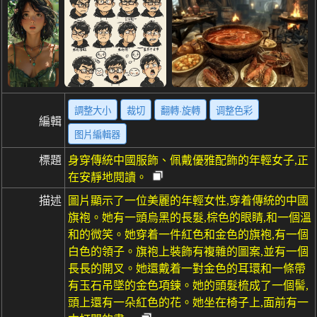
調整大小
裁切
翻轉·旋轉
调整色彩
編輯
图片編輯器
標題
身穿傳統中國服飾、佩戴優雅配飾的年輕女子,正
在安靜地閱讀。
描述
圖片顯示了一位美麗的年輕女性,穿着傳統的中國
旗袍。她有一頭烏黑的長髮,棕色的眼睛,和一個溫
和的微笑。她穿着一件紅色和金色的旗袍,有一個
白色的領子。旗袍上裝飾有複雜的圖案,並有一個
長長的開叉。她還戴着一對金色的耳環和一條帶
有玉石吊墜的金色項鍊。她的頭髮梳成了一個髻,
頭上還有一朵紅色的花。她坐在椅子上,面前有一