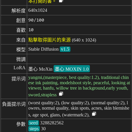
本打開的書。
640x1024
解析度
90/100
創意
10
喜歡
來自
點擊取得圖片的来源
(640 x 1024)
Stable Diffusion
v1.5
模型
微調
LoRA
墨心 MoXin
墨心 MOXIN 1.0
yangmi,(masterpiece, best quality:1.2), traditional chin
提示词
ese ink painting, modelshoot style, peaceful, looking at
viewer, hanfu, willow tree in background,early youth,
sword,strapless
(worst quality:2), (low quality:2), (normal quality:2), l
負面提示词
owres, normal quality, skin spots, acnes, skin blemishe
s, age spot, glans, (watermark:2),
seed
參數
steps