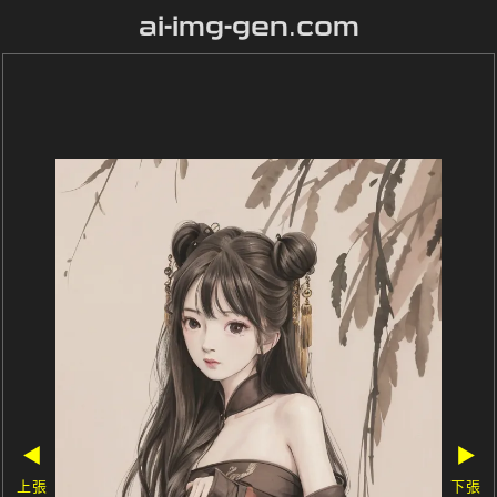
ai-img-gen.com
◀
▶
上張
下張