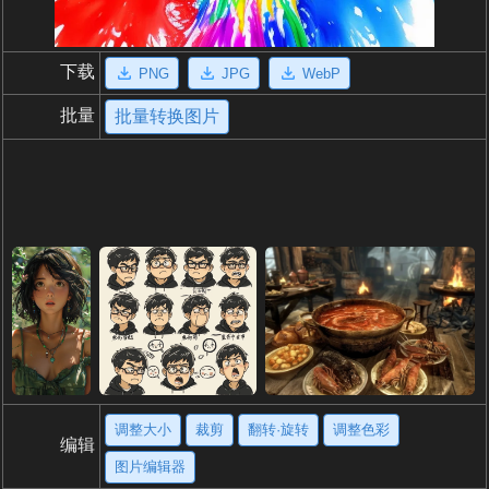
下载
PNG
JPG
WebP
批量
批量转换图片
调整大小
裁剪
翻转·旋转
调整色彩
编辑
图片编辑器