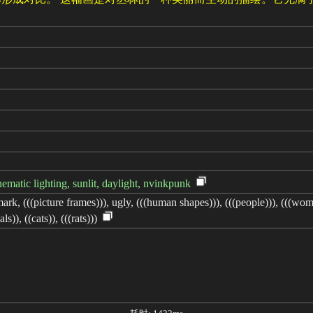
inematic lighting, sunlit, daylight, nvinkpunk
mark, (((picture frames))), ugly, (((human shapes))), (((people))), (((woman
s)), ((cats)), (((rats)))