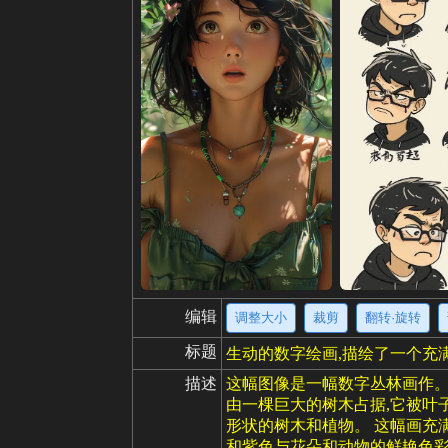
编辑
调整大小
裁剪
翻转·旋转
标题
生动的数字绘画,描绘了一个充
描述
这幅图像是一幅数字丛林画作。
由一棵巨大的树木占据,它被叶
形状的树木和植物。 这幅画充
和紫色与花朵和动物的鲜艳色彩