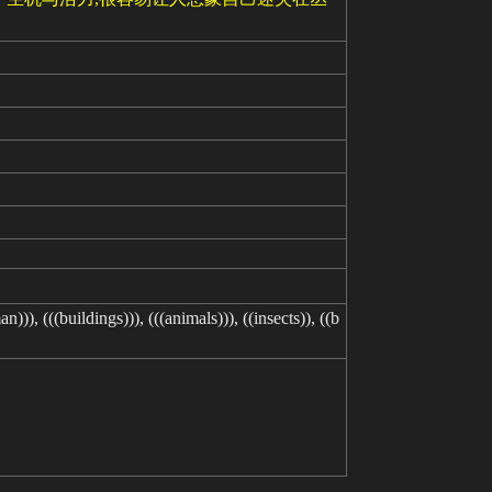
))), (((buildings))), (((animals))), ((insects)), ((b