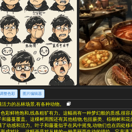
调整色彩
图片编辑器
满活力的丛林场景,有各种动物。
色彩鲜艳饱和,线条粗犷有力。这幅画有一种梦幻般的质感,很容
子和藤蔓覆盖。这棵树周围还有其他植物,包括蕨类、棕榈树和花
满了动感和活力。叶子和藤蔓似乎在风中摇曳,动物们也在四处移
形成对比。 这幅画是对丛林的一种美丽而生动的描绘。它充满