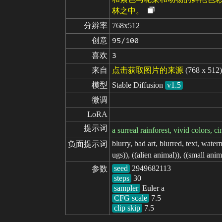
林之中。
分辨率
768x512
创意
95/100
喜欢
3
来自
点击获取图片的来源
(768 x 512)
模型
Stable Diffusion
v1.5
微调
LoRA
提示词
a surreal rainforest, vivid colors, c
blurry, bad art, blurred, text, water
负面提示词
ugs)), ((alien animal)), ((small animal
seed
参数
steps
sampler
CFG scale
clip skip
7.5