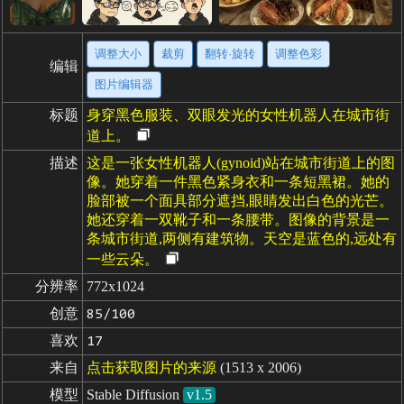
调整大小
裁剪
翻转·旋转
调整色彩
编辑
图片编辑器
标题
身穿黑色服装、双眼发光的女性机器人在城市街
道上。
描述
这是一张女性机器人(gynoid)站在城市街道上的图
像。她穿着一件黑色紧身衣和一条短黑裙。她的
脸部被一个面具部分遮挡,眼睛发出白色的光芒。
她还穿着一双靴子和一条腰带。图像的背景是一
条城市街道,两侧有建筑物。天空是蓝色的,远处有
一些云朵。
分辨率
772x1024
创意
85/100
喜欢
17
来自
点击获取图片的来源
(1513 x 2006)
模型
Stable Diffusion
v1.5